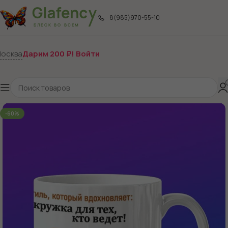
8(985)970-55-10
осква
Дарим 200 ₽! Войти
-60%