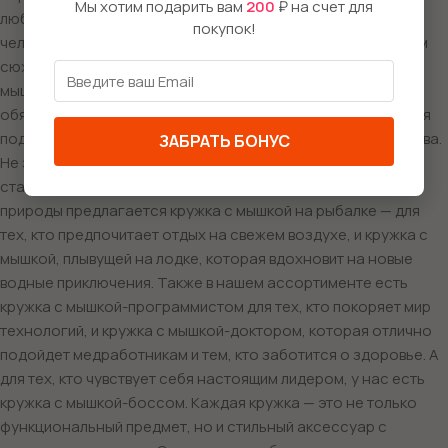
Мы хотим подарить вам
200
₽ на счет для
любители экшена оценят кружку с мышкой в костюме
покупок!
человека-паука, готовую к приключениям и захватывающим
сюжетам. Для настоящих байкеров у нас есть кружка с
мышкой, крутым мотоциклом и дерзким образом. А рокеры
обязательно оценят кружку с мышкой-гитаристом, которая
подарит атмосферу концерта и вдохновение для творчества.
ЗАБРАТЬ БОНУС
Не забыли мы и о школьниках: кружка с мышкой в школе
станет отличным компаньоном на уроках. Для любителей
природы предлагается кружка с мышкой на рыбалке — для
тех, кто предпочитает отдых на свежем воздухе, и кружка с
мышкой, плывущей на лодке, которая вдохновит на новые
водные приключения. Также в нашем ассортименте есть
кружка с мышкой-программистом для тех, кто покоряет мир
технологий, и кружка с мышкой-доктором, которая отлично
подойдет медработникам и тем, кто заботится о здоровье. А
для тех, кто чувствует себя настоящим лидером, у нас есть
кружка с мышкой-боссом. Каждая кружка — это не только
функциональный предмет, но и стильный аксессуар с