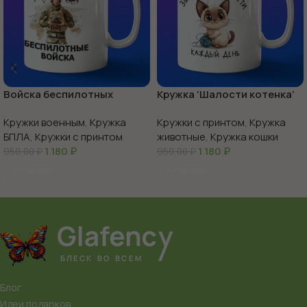
Войска беспилотных
Кружка ‘Шалости котенка’
систем с праздником
веселье в каждой чашке
Кружки военным
,
Кружка
Кружки с принтом
,
Кружка
БПЛА
,
Кружки с принтом
животные
,
Кружка кошки
1 180
₽
1 180
₽
950,00
₽
950,00
₽
В Корзину
В Корзину
Блог
Идеи подарков