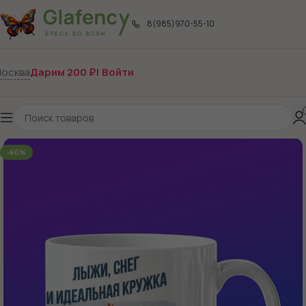
8(985)970-55-10
осква
Дарим 200 ₽! Войти
-60%