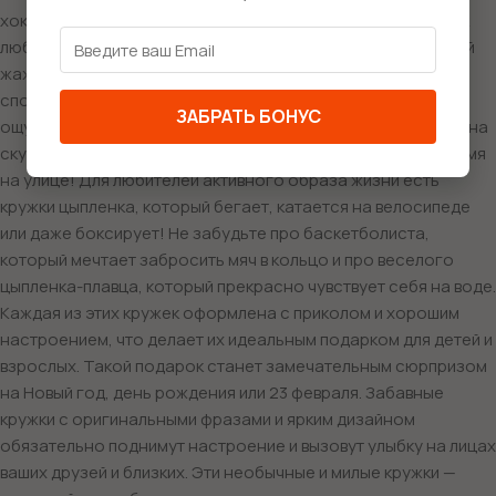
хоккеиста, который в своей спортивной экипировке готов к
любой игре на льду, или кружку цыпленка футбола, который
жаждет забить гол в ворота! Если вам по душе зимние виды
спорта, то кружка цыпленка-сноубордиста подарит вам
ЗАБРАТЬ БОНУС
ощущение зимнего отдыха и свежести. А кружка цыпленка на
скутере и скейте покажет, как весело можно провести время
на улице! Для любителей активного образа жизни есть
кружки цыпленка, который бегает, катается на велосипеде
или даже боксирует! Не забудьте про баскетболиста,
который мечтает забросить мяч в кольцо и про веселого
цыпленка-плавца, который прекрасно чувствует себя на воде.
Каждая из этих кружек оформлена с приколом и хорошим
настроением, что делает их идеальным подарком для детей и
взрослых. Такой подарок станет замечательным сюрпризом
на Новый год, день рождения или 23 февраля. Забавные
кружки с оригинальными фразами и ярким дизайном
обязательно поднимут настроение и вызовут улыбку на лицах
ваших друзей и близких. Эти необычные и милые кружки —