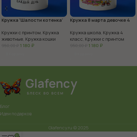
Кружка ‘Шалости котенка’
Кружка 8 марта девочке 4
веселье в каждой чашке
класс
Кружки с принтом
,
Кружка
Кружка школа
,
Кружка 4
животные
,
Кружка кошки
класс
,
Кружки с принтом
1 180
₽
1 180
₽
950,00
₽
950,00
₽
В Корзину
В Корзину
Блог
Идеи подарков
Glafency.ru © 2025
0