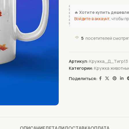
🔥
Хотите купить дешевл
Войдите в аккаунт
, чтобы п
5
посетителей смотрят
Артикул:
Кружка_Д_Тигр13
Категории:
Кружка животны
Поделиться:
ОПИСАНИЕ
ДЕТАЛИ
ДОСТАВКА
ОПЛАТА