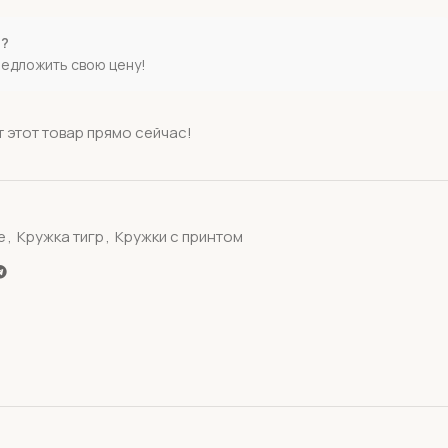
е?
редложить свою цену!
 этот товар прямо сейчас!
е
,
Кружка тигр
,
Кружки с принтом