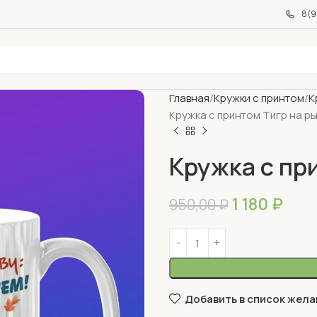
8(9
Главная
Кружки с принтом
К
Кружка с принтом Тигр на р
Кружка с пр
1 180
₽
950,00
₽
Добавить в список жела