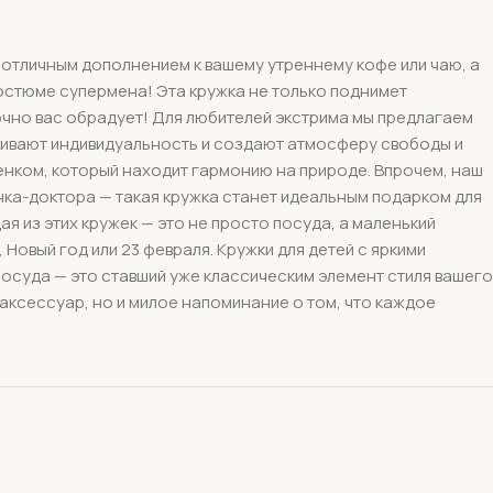
т отличным дополнением к вашему утреннему кофе или чаю, а
костюме супермена! Эта кружка не только поднимет
точно вас обрадует! Для любителей экстрима мы предлагаем
ркивают индивидуальность и создают атмосферу свободы и
ренком, который находит гармонию на природе. Впрочем, наш
нка-доктора — такая кружка станет идеальным подарком для
ая из этих кружек — это не просто посуда, а маленький
Новый год или 23 февраля. Кружки для детей с яркими
посуда — это ставший уже классическим элемент стиля вашего
 аксессуар, но и милое напоминание о том, что каждое