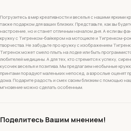
Погрузитесь в мир креативности и веселья с нашими яркими 
также подарком для ваших близких. Представьте, как вы буд
настроение, но и станет отличным началом дня. А если вы ф
кружку с Тигренком-байкером на мотоцикле и Тигренком-рок
творчества. Не забудьте про кружку с изображением Тигренка
Тигренок может смело плыть на лодке или быть программисто
любителей медицины. А для тех, кто стремится к успеху, сире
кусочек веселья и позитива. Мы предлагаем необычные кружки
принтами порадуют маленьких непосед, а взрослые оценят пр
дома. Подарите радость и смех своим близким с помощью наш
мгновение можно сделать особенным.
Поделитесь Вашим мнением!