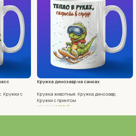
ласс
Кружка динозавр на санках
с
,
Кружки с
Кружка животные
,
Кружка динозавр
,
Кружки с принтом
1 180
₽
950,00
₽
В Корзину