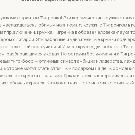
кружками с принтом Тигренка! Эти керамические кружки стану
ете наслаждаться любимым напитком из кружки с Тигренком в 
анат приключений, кружка Тигренка в образе человека-паука 
ером с гитарой. Эти забавные и удивительные кружки подче
 в школе — ей пора учиться! Или же кружку для рыбака с Тиг
м, разбирающимся в кодах. Не оставим без внимания и Тигре
невый тигр-босс — отличный символ амбиций и лидерства. Кажд
, которые могут стать отличным подарком на день рождения, 
икольные кружки с фразами. Яркая и стильная керамическая 
их забавных кружек! Каждая из них — это не только стильный