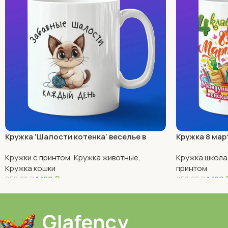
Кружка ‘Шалости котенка’ веселье в
Кружка 8 мар
каждой чашке
Кружки с принтом
,
Кружка животные
,
Кружка школа
Кружка кошки
принтом
1 180
₽
1 180
950,00
₽
950,00
₽
В Корзину
В Корзину