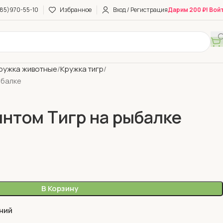
85)970-55-10
Избранное
Вход / Регистрация
Дарим 200 ₽! Вой
ружка животные
Кружка тигр
ыбалке
интом Тигр на рыбалке
В Корзину
ний