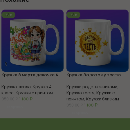
-60%
-60%
Кружка 8 марта девочке 4
Кружка Золотому тестю
класс
Кружка школа
,
Кружка 4
Кружки родственниками
,
класс
,
Кружки с принтом
Кружка тестя
,
Кружки с
1 180
₽
принтом
,
Кружки близким
950,00
₽
1 180
₽
950,00
₽
В Корзину
В Корзину