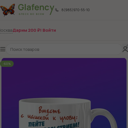
8(985)970-55-10
осква
Дарим 200 ₽! Войти
-60%