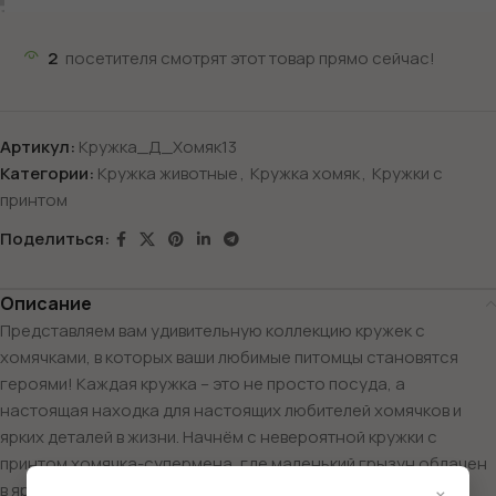
2
посетителя смотрят этот товар прямо сейчас!
Артикул:
Кружка_Д_Хомяк13
Категории:
Кружка животные
,
Кружка хомяк
,
Кружки с
принтом
Поделиться:
Описание
Представляем вам удивительную коллекцию кружек с
хомячками, в которых ваши любимые питомцы становятся
героями! Каждая кружка – это не просто посуда, а
настоящая находка для настоящих любителей хомячков и
ярких деталей в жизни. Начнём с невероятной кружки с
принтом хомячка-супермена, где маленький грызун облачен
в яркий костюм спасателя! С такой кружкой ваш утренний
×