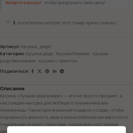
Войдите в аккаунт
, чтобы предложить свою цену!
3
посетителя смотрят этот товар прямо сейчас!
Артикул:
Кружка_дядя1
Категории:
Кружка дяди
,
Кружки близким
,
Кружки
родственниками
,
Кружки с принтом
Поделиться:
Описание
Кружка «Лучший дядя в мире» — это не просто предмет, а
настоящая находка для любящего племянника или
племянницы. Такой оригинальный подарок создан, чтобы
подчеркнуть важность дяди в жизни ребенка или взрослого.
Уникальные кружки с принтами, надписями и рисунками
делают каждое утро особенным и дарят хорошее