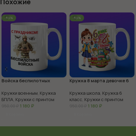
Похожие
-60%
-60%
Войска беспилотных
Кружка 8 марта девочке 6
систем с праздником
класс
Кружки военным
,
Кружка
Кружка школа
,
Кружка 6
БПЛА
,
Кружки с принтом
класс
,
Кружки с принтом
1 180
₽
1 180
₽
950,00
₽
950,00
₽
В Корзину
В Корзину