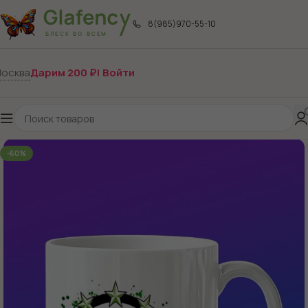
8(985)970-55-10
осква
Дарим 200 ₽! Войти
-60%