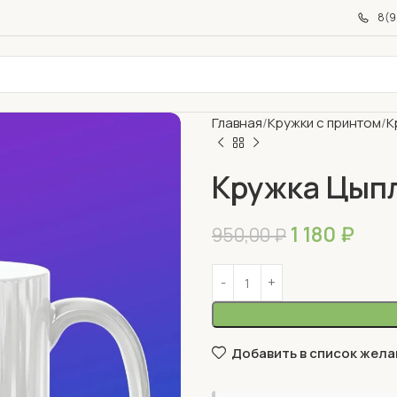
8(9
Главная
Кружки с принтом
К
Кружка Цыпл
1 180
₽
950,00
₽
Добавить в список жела