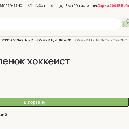
85)970-55-10
Избранное
Вход / Регистрация
Дарим 200 ₽! Вой
ружка животные
Кружка цыпленок
Кружка Цыпленок хоккеист
енок хоккеист
В Корзину
ний