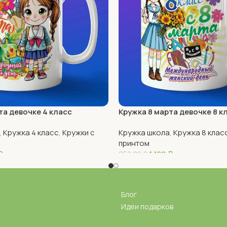
та девочке 4 класс
Кружка 8 марта девочке 8 к
,
Кружка 4 класс
,
Кружки с
Кружка школа
,
Кружка 8 клас
принтом
₽
1 180
₽
950,00
₽
В Корзину
Блог
Идеи подарков