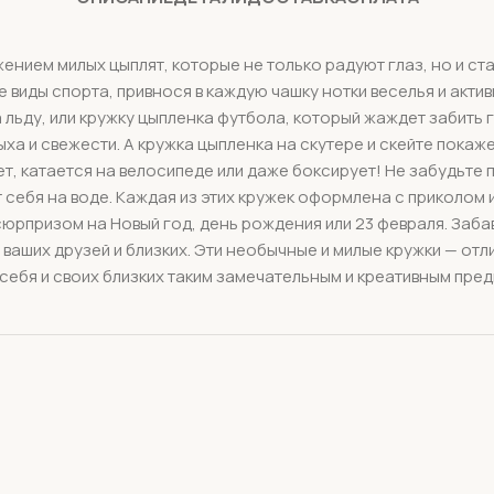
ением милых цыплят, которые не только радуют глаз, но и с
виды спорта, привнося в каждую чашку нотки веселья и актив
 льду, или кружку цыпленка футбола, который жаждет забить г
 и свежести. А кружка цыпленка на скутере и скейте покаже
т, катается на велосипеде или даже боксирует! Не забудьте 
 себя на воде. Каждая из этих кружек оформлена с приколом
сюрпризом на Новый год, день рождения или 23 февраля. Заб
 ваших друзей и близких. Эти необычные и милые кружки — от
себя и своих близких таким замечательным и креативным пре