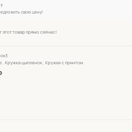
е?
редложить свою цену!
 этот товар прямо сейчас!
ок3
е
,
Кружка цыпленок
,
Кружки с принтом