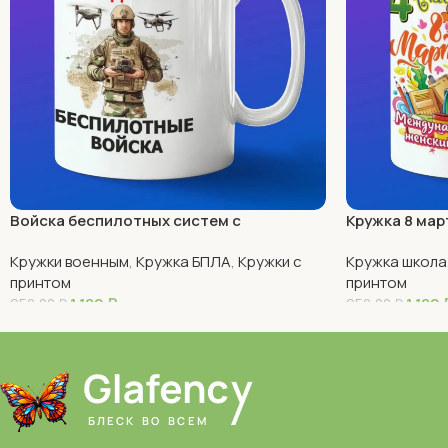
Войска беспилотных систем с
Кружка 8 мар
праздником
Кружки военным
,
Кружка БПЛА
,
Кружки с
Кружка школа
принтом
принтом
1 180
₽
1 180
950,00
₽
950,00
₽
В Корзину
В Корзину