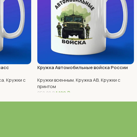
ласс
Кружка Автомобильные войска России
са
,
Кружки с
Кружки военным
,
Кружка АВ
,
Кружки с
принтом
1 180
₽
950,00
₽
В Корзину