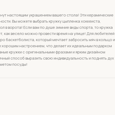
танут настоящим украшением вашего стола! Эти керамические
ности. Вы можете выбрать кружку цыпленка хоккеиста,
ол в ворота! Если вам по душе зимние виды спорта, то кружка
т, как весело можно провести время на улице! Для любителей
про баскетболиста, который мечтает забросить мяч в кольцо и
 и хорошим настроением, что делает их идеальным подарком
авные кружки с оригинальными фразами и ярким дизайном
личный способ выразить свою индивидуальность и поднять дух
дметом посуды!