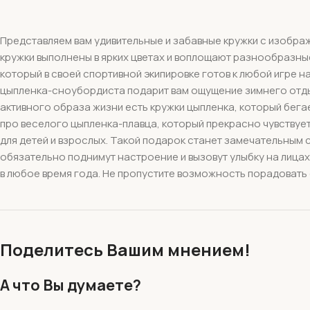
Представляем вам удивительные и забавные кружки с изображ
кружки выполнены в ярких цветах и воплощают разнообразные 
который в своей спортивной экипировке готов к любой игре на
цыпленка-сноубордиста подарит вам ощущение зимнего отдыха
активного образа жизни есть кружки цыпленка, который бегае
про веселого цыпленка-плавца, который прекрасно чувствует
для детей и взрослых. Такой подарок станет замечательным 
обязательно поднимут настроение и вызовут улыбку на лицах
в любое время года. Не пропустите возможность порадовать 
Поделитесь Вашим мнением!
А что Вы думаете?