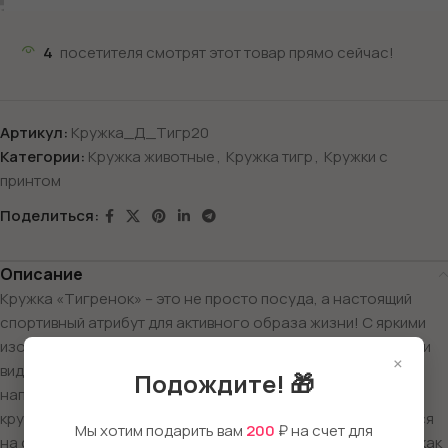
4
посетителя смотрят этот товар прямо сейчас!
Артикул:
Кружка_Д_Тигр20
Категории:
Кружка животные
,
Кружка тигр
,
Кружки с
принтом
Поделиться:
Описание
Кружка «Тигренок» – это не просто посуда, а настоящий
спортивный атрибут для активного образа жизни! С яркими
изображениями тигренка, который занимается различными
×
видами спорта, каждая кружка станет отличным
Подождите! 🎁
напоминанием о том, что здоровье и спорт – это весело и
круто! Представьте, как тигренок с удовольствием катается
Мы хотим подарить вам
200
₽ на счет для
на скейтборде, выполняя трюки на фоне яркого неба. Или как