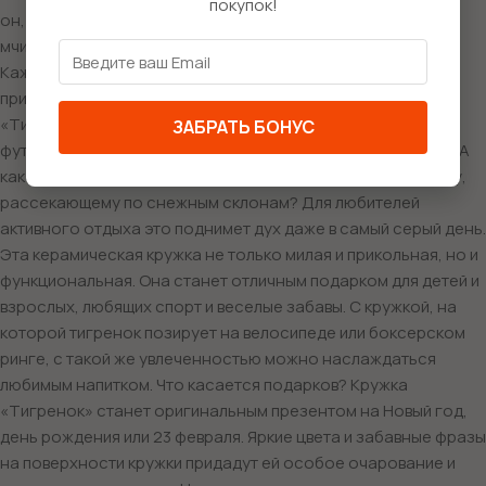
покупок!
он, облаченный в хоккейные доспехи, на полной скорости
мчится по льду, готовясь сделать свой очередной бросок!
Каждый рисунок на кружке – это маленькое спортивное
приключение, которое наполняет день позитивом. Кружка
«Тигренок» также изображает нашего героя в роли
ЗАБРАТЬ БОНУС
футболиста, с мячом в лапах, как он стремится забить гол. А
как насчет того, чтобы поднять настроение сноубордисту,
рассекающему по снежным склонам? Для любителей
активного отдыха это поднимет дух даже в самый серый день.
Эта керамическая кружка не только милая и прикольная, но и
функциональная. Она станет отличным подарком для детей и
взрослых, любящих спорт и веселые забавы. С кружкой, на
которой тигренок позирует на велосипеде или боксерском
ринге, с такой же увлеченностью можно наслаждаться
любимым напитком. Что касается подарков? Кружка
«Тигренок» станет оригинальным презентом на Новый год,
день рождения или 23 февраля. Яркие цвета и забавные фразы
на поверхности кружки придадут ей особое очарование и