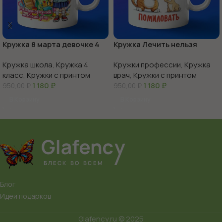
Кружка 8 марта девочке 4
Кружка Лечить нельзя
класс
помиловать
Кружка школа
,
Кружка 4
Кружки профессии
,
Кружка
класс
,
Кружки с принтом
врач
,
Кружки с принтом
1 180
₽
1 180
₽
950,00
₽
950,00
₽
В Корзину
В Корзину
Блог
Идеи подарков
Glafency.ru © 2025