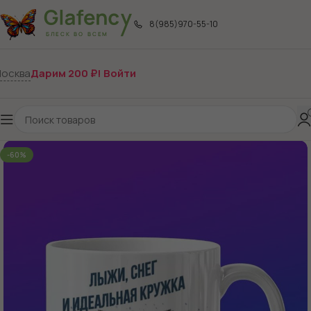
8(985)970-55-10
осква
Дарим 200 ₽! Войти
-60%