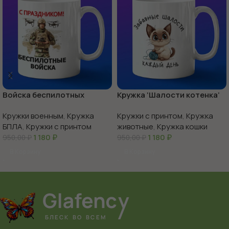
Войска беспилотных
Кружка ‘Шалости котенка’
систем с праздником
веселье в каждой чашке
Кружки военным
,
Кружка
Кружки с принтом
,
Кружка
БПЛА
,
Кружки с принтом
животные
,
Кружка кошки
1 180
₽
1 180
₽
950,00
₽
950,00
₽
В Корзину
В Корзину