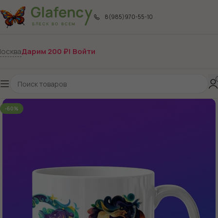
8(985)970-55-10
осква
Дарим 200 ₽! Войти
-60%