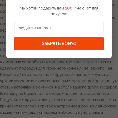
подарков для Близнеца может стать кружка с изображением,
Мы хотим подарить вам
200
₽ на счет для
связанным с этим знаком. Представьте, как ваш близкий
покупок!
человек улыбается, получив керамическую кружку с принтом
Близнеца! Это может быть как аниме-мотив — милые
персонажи и забавные сцены, так и стильные рисунки,
отражающие характеристики этого знака: двойственность,
игривость и жизнерадостность. Также в качестве подарка
ЗАБРАТЬ БОНУС
можно выбрать прикольную кружку с фразами, которые
отражают настроение Близнецов или их юмор. Забавные
выражения способны поднять настроение, и такие кружки
идеально подойдут для утреннего кофе или вечернего чая.
Не забывайте о необычных и крутых дизайнах — кружки с
яркими узорами или оригинальными формами, которые могут
стать настоящей изюминкой на столе вашего друга. Подарок
Близнецу на Новый год также можно сделать особенным.
Подумайте о кружках для детей с аниме-персонажами — они
принесут веселое и игривое настроение в дом. Милая кружка
с милым питомцем или героем любимого мультфильма