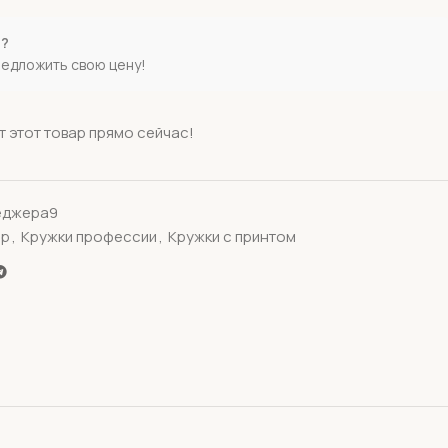
е?
редложить свою цену!
 этот товар прямо сейчас!
еджера9
ер
,
Кружки профессии
,
Кружки с принтом