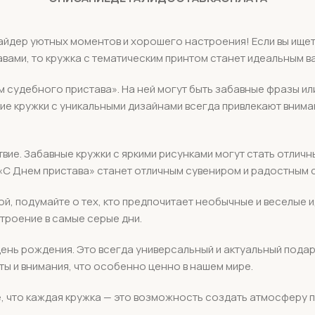
айдер уютных моментов и хорошего настроения! Если вы ищет
авами, то кружка с тематическим принтом станет идеальным в
ем судебного пристава». На ней могут быть забавные фразы и
е кружки с уникальными дизайнами всегда привлекают вниман
твие. Забавные кружки с яркими рисунками могут стать отличн
«С Днем пристава» станет отличным сувениром и радостным 
кой, подумайте о тех, кто предпочитает необычные и веселые
троение в самые серые дни.
день рождения. Это всегда универсальный и актуальный подар
ы и внимания, что особенно ценно в нашем мире.
те, что каждая кружка — это возможность создать атмосферу 