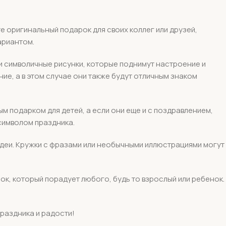
е оригинальный подарок для своих коллег или друзей,
ариантом.
ли символичные рисунки, которые поднимут настроение и
ие, а в этом случае они также будут отличным знаком
ым подарком для детей, а если они еще и с поздравлением,
символом праздника.
 идеи. Кружки с фразами или необычными иллюстрациями могут
ок, который порадует любого, будь то взрослый или ребенок.
праздника и радости!