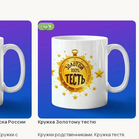
-60%
ска России
Кружка Золотому тестю
Кружки с
Кружки родственниками
,
Кружка тестя
,