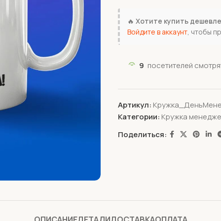
🔥
Хотите купить дешевл
Войдите в аккаунт
, чтобы п
9
посетителей смотрят
Артикул:
Кружка_ДеньМен
Категории:
Кружка менедж
Поделиться:
ОПИСАНИЕ
ДЕТАЛИ
ДОСТАВКА
ОПЛАТА