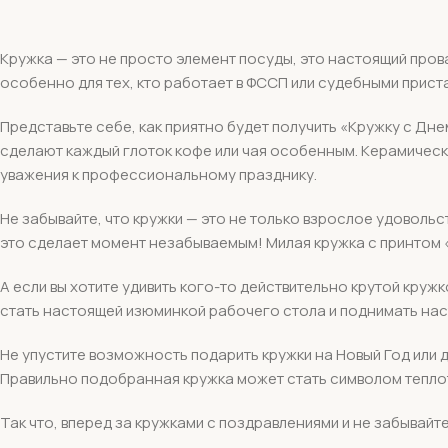
Кружка — это не просто элемент посуды, это настоящий пров
особенно для тех, кто работает в ФССП или судебными прист
Представьте себе, как приятно будет получить «Кружку с Дн
сделают каждый глоток кофе или чая особенным. Керамически
уважения к профессиональному празднику.
Не забывайте, что кружки — это не только взрослое удовольс
это сделает момент незабываемым! Милая кружка с принтом 
А если вы хотите удивить кого-то действительно крутой круж
стать настоящей изюминкой рабочего стола и поднимать нас
Не упустите возможность подарить кружки на Новый Год или 
Правильно подобранная кружка может стать символом теплот
Так что, вперед за кружками с поздравлениями и не забывай