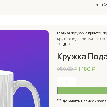
8(9
Главная
Кружки с принтом
К
Кружка Подарок Лучший Сот
Кружка Под
1 180
₽
950,00
₽
Добавить в список жела