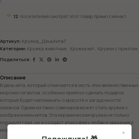
12
посетителей смотрят этот товар прямо сейчас!
Артикул:
Кружка_ДеньКита7
Категории:
Кружка животные
,
Кружка кит
,
Кружки с принтом
Поделиться:
Описание
В день кита, который отмечается в честь этих величественных
морских гигантов, особенно приятно сделать подарок,
который будет напоминать о красоте и загадочности
океанов. Одним из таких сувениров может стать кружка с
изображением китов. Эта керамическая кружка не только
порадует глаз, но и создаст атмосферу любви и уважения к
морским обитателям.
×
Подождите! 🎁