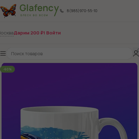
8(985)970-55-10
осква
Дарим 200 ₽! Войти
-60%