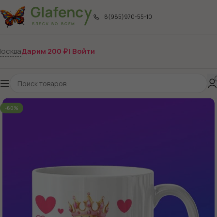
8(985)970-55-10
осква
Дарим 200 ₽! Войти
-60%