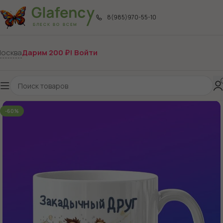
8(985)970-55-10
осква
Дарим 200 ₽! Войти
-60%