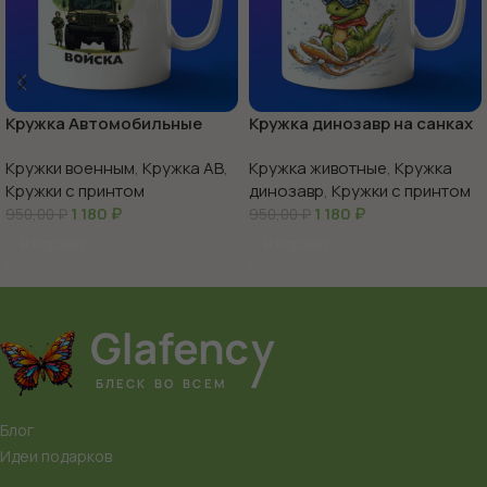
Кружка Автомобильные
Кружка динозавр на санках
войска России
Кружки военным
,
Кружка АВ
,
Кружка животные
,
Кружка
Кружки с принтом
динозавр
,
Кружки с принтом
1 180
₽
1 180
₽
950,00
₽
950,00
₽
В Корзину
В Корзину
Блог
Идеи подарков