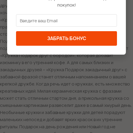
покупок!
дружбы, которая всегда рядом. На Новый год особенно
хочется порадовать близких оригинальными подарками.
«Кружка Подарок на Новый год» может стать не только
практичным аксессуаром, но и изюминкой праздничного
стола. А если ваш друг увлекается танками, то «Кружка
ЗАБРАТЬ БОНУС
Подарок другу танки» с забавным принтом обязательно
поднимет ему настроение. Для друзей с бородой подойдет
«Кружка Подарок друг с бородой», которая добавит
изюминку в его утренний кофе. А для самых близких и
закадычных друзей – «Кружка Подарок закадычный друг» с
забавной фразой станет отличным напоминанием о вашей
крепкой дружбе. Когда речь идет о кружках, есть множество
креативных идей. Милая керамическая кружка с фразами
может стать отличным стартом дня, а прикольная кружка со
смешными картинками развеселит даже в самый хмурый день.
Необычные кружки и забавные кружки для детей порадуют
маленьких непосед и добавят ярких красок в их утренние
ритуалы. Подарок на день рождения или Новый год не