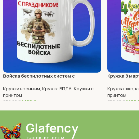
Войска беспилотных систем с
Кружка 8 мар
праздником
Кружки военным
,
Кружка БПЛА
,
Кружки с
Кружка школа
принтом
принтом
1 180
₽
1 180
950,00
₽
950,00
₽
В Корзину
В Корзину