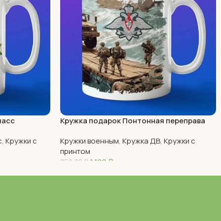
ласс
Кружка подарок Понтонная переправа
с
,
Кружки с
Кружки военным
,
Кружка ДВ
,
Кружки с
принтом
1 180
₽
950,00
₽
В Корзину