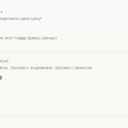
е?
редложить свою цену!
т этот товар прямо сейчас!
есы1
Весы
,
Кружки с зодиаками
,
Кружки с принтом