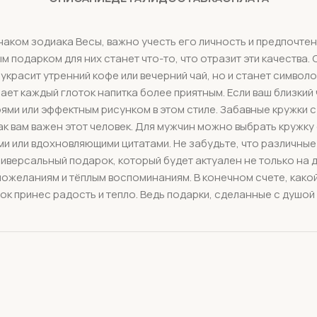
аком зодиака Весы, важно учесть его личность и предпочтен
 подарком для них станет что-то, что отразит эти качества.
украсит утренний кофе или вечерний чай, но и станет симво
т каждый глоток напитка более приятным. Если ваш близкий 
роями или эффектным рисунком в этом стиле. Забавные кружк
к вам важен этот человек. Для мужчин можно выбрать кружку 
и или вдохновляющими цитатами. Не забудьте, что различные
ниверсальный подарок, который будет актуален не только на д
желаниям и тёплым воспоминаниям. В конечном счете, какой 
ок принес радость и тепло. Ведь подарки, сделанные с душой 