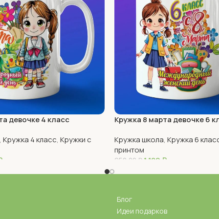
та девочке 4 класс
Кружка 8 марта девочке 6 к
,
Кружка 4 класс
,
Кружки с
Кружка школа
,
Кружка 6 клас
принтом
₽
1 180
₽
950,00
₽
В Корзину
Блог
Идеи подарков