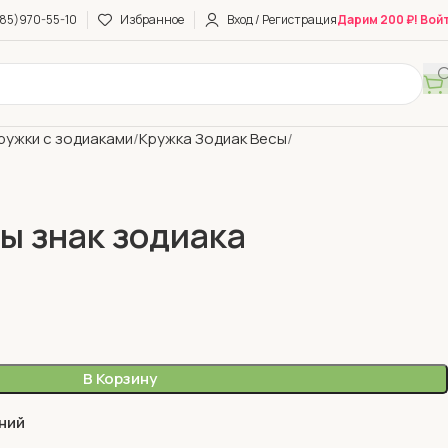
85)970-55-10
Избранное
Вход / Регистрация
Дарим 200 ₽! Вой
ружки с зодиаками
Кружка Зодиак Весы
ы знак зодиака
В Корзину
ний