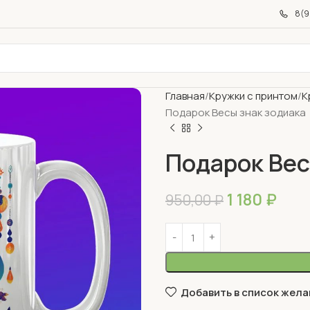
8(9
Главная
Кружки с принтом
К
Подарок Весы знак зодиака
Подарок Вес
1 180
₽
950,00
₽
Добавить в список жела