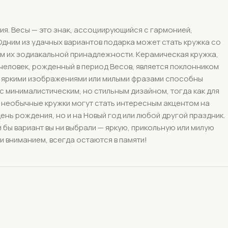
ия. Весы — это знак, ассоциирующийся с гармонией,
 Одним из удачных вариантов подарка может стать кружка со
лом их зодиакальной принадлежности. Керамическая кружка,
человек, рожденный в период Весов, является поклонником
и с яркими изображениями или милыми фразами способны
с минималистическим, но стильным дизайном, тогда как для
 необычные кружки могут стать интересным акцентом на
ень рождения, но и на Новый год или любой другой праздник.
бы вариант вы ни выбрали — яркую, прикольную или милую
и вниманием, всегда остаются в памяти!