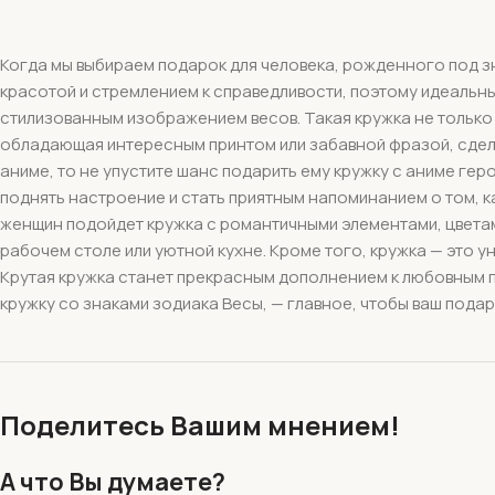
Когда мы выбираем подарок для человека, рожденного под зн
красотой и стремлением к справедливости, поэтому идеальным
стилизованным изображением весов. Такая кружка не только 
обладающая интересным принтом или забавной фразой, сделае
аниме, то не упустите шанс подарить ему кружку с аниме ге
поднять настроение и стать приятным напоминанием о том, ка
женщин подойдет кружка с романтичными элементами, цветам
рабочем столе или уютной кухне. Кроме того, кружка — это у
Крутая кружка станет прекрасным дополнением к любовным по
кружку со знаками зодиака Весы, — главное, чтобы ваш подар
Поделитесь Вашим мнением!
А что Вы думаете?