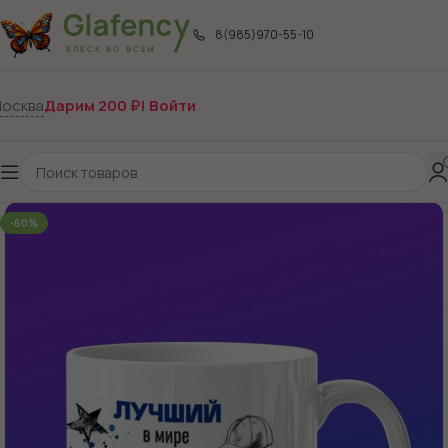
8(985)970-55-10
осква
Дарим 200 ₽! Войти
-60%