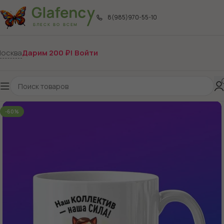
8(985)970-55-10
осква
Дарим 200 ₽! Войти
-60%