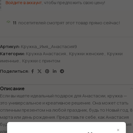
Войдите в аккаунт
, чтобы предложить свою цену!
11
посетителей смотрят этот товар прямо сейчас!
Артикул:
Кружка_Имя_Анастасия9
Категории:
Кружка Анастасия
,
Кружки женские
,
Кружки
именные
,
Кружки с принтом
Поделиться:
Описание
Если вы ищете идеальный подарок для Анастасии, кружка —
это универсальное и креативное решение. Она может стать
отличным презентом на любой праздник, будь то Новый год, 8
марта или день рождения. Представьте себе, как Анастасия
будет радоваться кружке с милым дизайном в день рождения
×
или на праздник Пасхи.