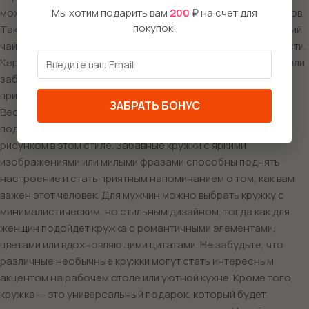
может стать кружка со стилизованным изображением весов.
Мы хотим подарить вам
200
₽ на счет для
покупок!
Такая кружка не только украсит утренний кофе или вечерний
чай, но и станет символом их зодиакальной принадлежности.
Керамическая кружка, обладающая интересным принтом или
забавной фразой, сделает каждый глоток напитка более
приятным. Если ваш близкий человек, рожденный в период
ЗАБРАТЬ БОНУС
Весов, является поклонником аниме, то не упустите шанс
подарить ему кружку с аниме героями или эффектным
рисунком в этом стиле. Забавные кружки с яркими
изображениями или милыми фразами способны поднять
настроение и стать приятным напоминанием о том, как вам
важен этот человек. Для мужчин можно выбрать кружку с
минималистическим, но стильным дизайном, тогда как для
женщин подойдет кружка с романтичными элементами,
цветами или вдохновляющими цитатами. Не забудьте, что
различные необычные кружки могут стать интересным
акцентом на рабочем столе или уютной кухне. Кроме того,
кружка — это универсальный подарок, который будет