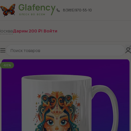
8(985)970-55-10
осква
Дарим 200 ₽! Войти
-60%