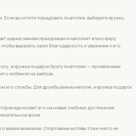
х. Если вы хотите порадовать Анатолия, выберите кружку,
вит шарма зимним праздникам и наполнит атмосферу
, чтобы выразить свою благодарность и уважение к его
толу, а кружка подарок брату Анатолию — проявлением
 его любимой на завтрак.
м его службы. Для дружбы важны мелочи, и кружка подарок
которая вдохновит его на новые учебные достижения.
лекательном фоне.
 о вашем внимании. Спортивные мотивы тоже никто не