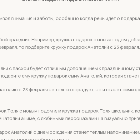
имвол внимания и заботы, особенно когда речь идет о подарка
ой праздник. Например, кружка подарок с новым годом доба
февраля, то подберите кружку подарок Анатолий с 23 февраля
олий с пасхой будет отличным дополнением к праздничному с
о подарите ему кружку подарок сыну Анатолий, которая станет
олию с 23 февраля не только порадует, но и станет символо
арок Толя с новым годом или кружка подарок Толя школьник, 
Анатолий аниме, с любимыми персонажами на визуально прив
арок Анатолий с днем рождения станет теплым напоминанием
мет настроение любому атлету.