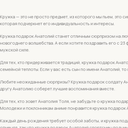
Кружка — это не просто предмет, из которого мы пьем, это с
которая подчеркнет его индивидуальность и интересы.
Кружка подарок Анатолий станет отличным сюрпризом на люб
новогоднего волшебства. А если хотите поздравить его с 23 
мужской силе.
Для тех, кто придерживается традиций, кружка подарок Анат
семейной теплоты. Если у вас есть сын по имени Анатолий, т
Любите неожиданные сюрпризы? Кружка подарок солдату Анат
другу Анатолию соберет лучшие воспоминания вместе.
Для тех, кто зовет Анатолия Толя, не забудьте о кружка под
Молодежи и поклонникам аниме понравится кружка подарок 
Каждый день рождения требует особой заботы, и кружка под
отменял, так что кружка подарок Анатолий спортсмен подни