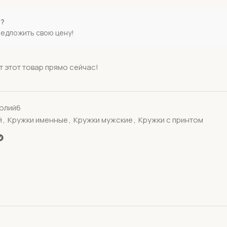
е?
редложить свою цену!
 этот товар прямо сейчас!
олий6
й
,
Кружки именные
,
Кружки мужские
,
Кружки с принтом