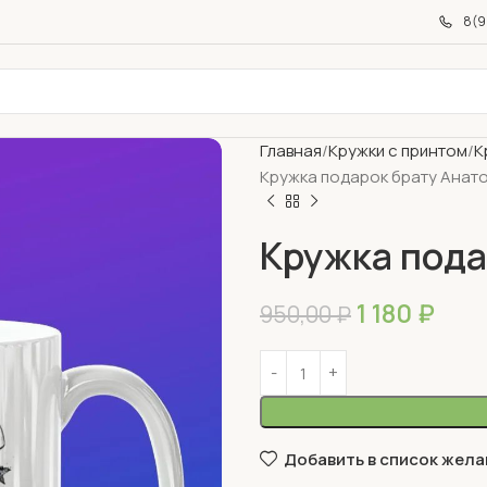
8(9
Главная
Кружки с принтом
К
Кружка подарок брату Анат
Кружка пода
1 180
₽
950,00
₽
Добавить в список жела