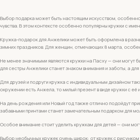
Выбор подарка может быть настоящим искусством, особенно 
чувства. В этом контексте особенно популярны кружки с име
Кружка-подарок для Анжелики может быть оформлена в разны
зимних праздников. Для женщин, отмечающих 8 марта, особен
Не менее значимыми являются кружки на Пасху — они могут 
для сестры Анжелики станет знаком внимания и заботы, а дл
Для друзей и подруги кружка с индивидуальным дизайном так
окружении есть Анжела, то милый презент в виде кружки с её
На день рождения или Новый год также отлично подойдут при
забавными принтами станет замечательным подарком для мо
Особое внимание стоит уделить кружкам для детей — они мог
Выбор необычных кружек очень широк: от кружек с рисунком д