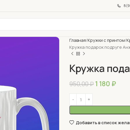
8(9
Главная
Кружки с принтом
К
Кружка подарок подруге Ан
Кружка пода
1 180
₽
950,00
₽
Добавить в список жела