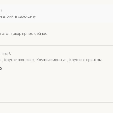
е?
редложить свою цену!
 этот товар прямо сейчас!
лика8
а
,
Кружки женские
,
Кружки именные
,
Кружки с принтом