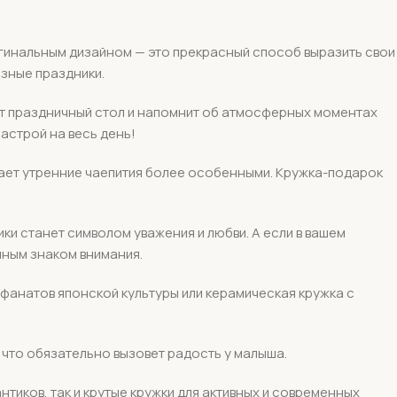
игинальным дизайном — это прекрасный способ выразить свои
азные праздники.
ит праздничный стол и напомнит об атмосферных моментах
астрой на весь день!
лает утренние чаепития более особенными. Кружка-подарок
ки станет символом уважения и любви. А если в вашем
чным знаком внимания.
 фанатов японской культуры или керамическая кружка с
 что обязательно вызовет радость у малыша.
тиков, так и крутые кружки для активных и современных