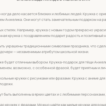
когда дело касается близких и любимых людей. Кружка с ор
нем Анжелика. Они могут стать замечательным подарком на р
х стилях. Например, кружка с новым годом прекрасно украс
ная кружка с поздравлением подарит радость и позитивный н
быть украшены традиционными символами праздника, что сде
я дочери — незаменимым атрибутом школьной жизни.
же будет отличным выбором. Кружка-подарок для тёщи Анжели
 именем, возможно, с особенной фразой, будет приятным и ли
кольные кружки с рисунками или фразами. Кружка с аниме для
лодежи.
ут быть выполнены в ярких цветах и с любимыми персонажами,
о кружек с фразами. Можно найти как милые кружки для роман