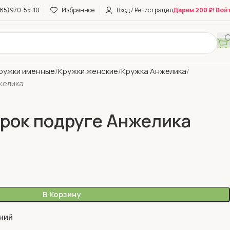
85)970-55-10
Избранное
Вход / Регистрация
Дарим 200 ₽! Вой
ружки именные
Кружки женские
Кружка Анжелика
желика
рок подруге Анжелика
В Корзину
ний