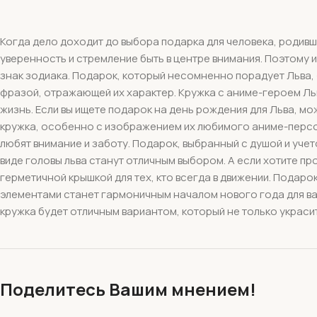
Когда дело доходит до выбора подарка для человека, родивш
уверенность и стремление быть в центре внимания. Поэтому 
знак зодиака. Подарок, который несомненно порадует Льва, –
фразой, отражающей их характер. Кружка с аниме-героем Ль
жизнь. Если вы ищете подарок на день рождения для Льва, м
кружка, особенно с изображением их любимого аниме-персона
любят внимание и заботу. Подарок, выбранный с душой и уче
виде головы льва станут отличным выбором. А если хотите пр
герметичной крышкой для тех, кто всегда в движении. Подаро
элементами станет гармоничным началом нового года для ваш
кружка будет отличным вариантом, который не только украсит
Поделитесь Вашим мнением!