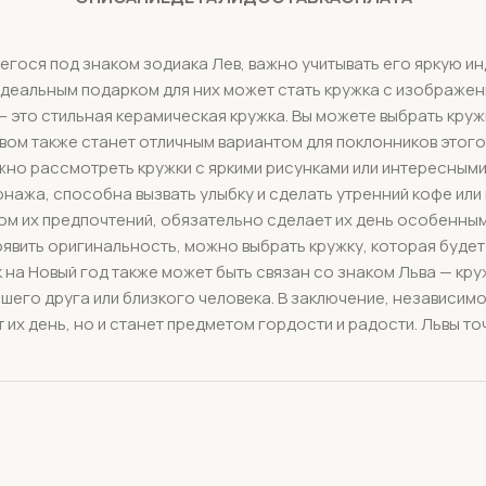
егося под знаком зодиака Лев, важно учитывать его яркую ин
идеальным подарком для них может стать кружка с изображен
 это стильная керамическая кружка. Вы можете выбрать кружк
вом также станет отличным вариантом для поклонников этого
ожно рассмотреть кружки с яркими рисунками или интересным
жа, способна вызвать улыбку и сделать утренний кофе или в
том их предпочтений, обязательно сделает их день особенны
оявить оригинальность, можно выбрать кружку, которая будет
к на Новый год также может быть связан со знаком Льва — кр
его друга или близкого человека. В заключение, независимо 
 их день, но и станет предметом гордости и радости. Львы т