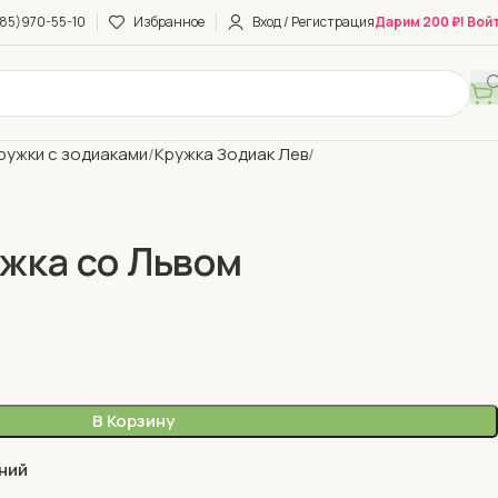
85)970-55-10
Избранное
Вход / Регистрация
Дарим 200 ₽! Вой
ружки с зодиаками
Кружка Зодиак Лев
жка со Львом
В Корзину
ний