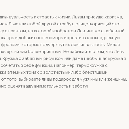
дивидуальность и страсть к жизни. Львам присуща харизма,
ием Льва или любой другой атрибут, олицетворяющий этот
у с принтом, на которой изображен Лев, или же с забавной
 жанра и добавит нотку юмора и креатива в повседневную
и фразами, которые подчеркнут их оригинальность. Милая
ечерний чай более приятным. Не забывайте о том, что Львы
м. Кружка с забавным рисунком или даже необычная кружка в
 сочетать в себе функции, например, термокружка с
ужка в темных тонах с золотистыми либо блестящими
от того, выбираете ли вы подарок для мужчины или женщины,
очно оценят вашу внимательность и заботу!