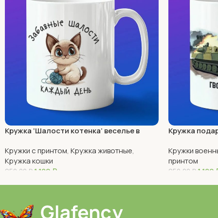
Кружка ‘Шалости котенка’ веселье в
Кружка подар
каждой чашке
машины Росс
Кружки с принтом
,
Кружка животные
,
Кружки военн
Кружка кошки
принтом
1 180
₽
1 180
950,00
₽
950,00
₽
В Корзину
В Корзину