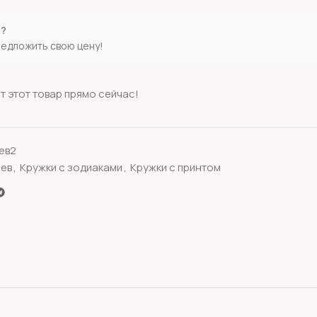
е?
редложить свою цену!
т этот товар прямо сейчас!
ев2
Лев
,
Кружки с зодиаками
,
Кружки с принтом