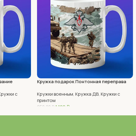
вание
Кружка подарок Понтонная переправа
Кружки с
Кружки военным
,
Кружка ДВ
,
Кружки с
принтом
1 180
₽
950,00
₽
В Корзину