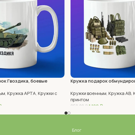
ок Гвоздика, боевые
Кружка подарок обмундиро
и
ым
,
Кружка АРТА
,
Кружки с
Кружки военным
,
Кружка АВ
,
принтом
₽
1 180
₽
950,00
₽
В Корзину
Блог