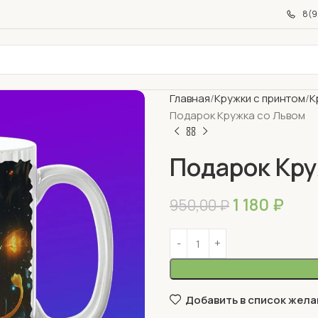
8(9
Главная
Кружки с принтом
К
Подарок Кружка со Львом
Подарок Кру
1 180
₽
950,00
₽
Добавить в список жела