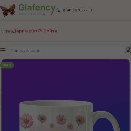
8(985)970-55-10
осква
Дарим 200 ₽! Войти
-60%