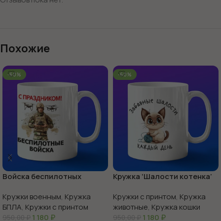
Похожие
-60%
-60%
Войска беспилотных
Кружка ‘Шалости котенка’
систем с праздником
веселье в каждой чашке
Кружки военным
,
Кружка
Кружки с принтом
,
Кружка
БПЛА
,
Кружки с принтом
животные
,
Кружка кошки
1 180
₽
1 180
₽
950,00
₽
950,00
₽