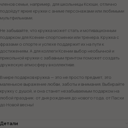
членов семьи, например, для школьницы Ксюши, отлично
подойдут яркие кружки с аниме персонажами или любимыми
мультфильмами.
Не забывайте, что кружка может стать и мотивационным
подарком для Ксении-спортсменки или тренера. Кружка с
фразами о спорте и успехе поддержит их на пути к
достижениям. А для коллеги Ксении выбор необычной и
прикольной кружки с забавным принтом поможет создать
дружескую атмосферу в коллективе.
В мире подарков кружка — это не просто предмет, это
маленькое выражение любви, заботы и внимания. Выбирайте
кружку с душой, и она станет незабываемым подарком на
любой праздник: от дня рождения до нового года, от Пасхи
до Новой весны!
Детали