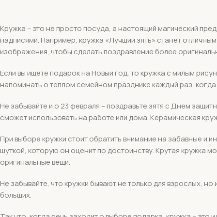
Кружка – это не просто посуда, а настоящий магический пре
надписями. Например, кружка «Лучший зять» станет отличным
изображения, чтобы сделать поздравление более оригиналь
Если вы ищете подарок на Новый год, то кружка с милым рису
напоминать о теплом семейном празднике каждый раз, когда в
Не забывайте и о 23 февраля – поздравьте зятя с Днем защит
сможет использовать на работе или дома. Керамическая кру
При выборе кружки стоит обратить внимание на забавные и и
шуткой, которую он оценит по достоинству. Крутая кружка м
оригинальные вещи.
Не забывайте, что кружки бывают не только для взрослых, но
больших.
Так что, когда речь заходит о выборе подарка, кружка – это 