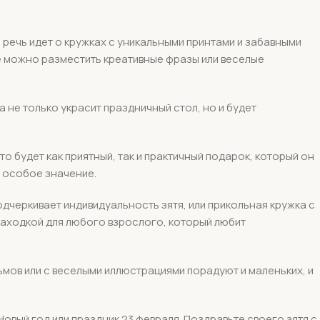
 речь идет о кружках с уникальными принтами и забавными
ке можно разместить креативные фразы или веселые
а не только украсит праздничный стол, но и будет
о будет как приятный, так и практичный подарок, который он
ю особое значение.
одчеркивает индивидуальность зятя, или прикольная кружка с
 находкой для любого взрослого, который любит
ьмов или с веселыми иллюстрациями порадуют и маленьких, и
Новый год или праздник 23 февраля. Поздравьте своего зятя с