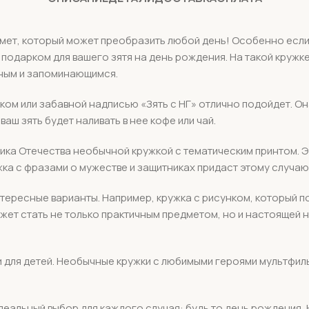
дмет, который может преобразить любой день! Особенно если
 подарком для вашего зятя на день рождения. На такой круж
ным и запоминающимся.
нком или забавной надписью «Зять с НГ» отлично подойдет. Он
аш зять будет наливать в нее кофе или чай.
ника Отечества необычной кружкой с тематическим принтом. Эт
жка с фразами о мужестве и защитниках придаст этому случа
нтересные варианты. Например, кружка с рисунком, который п
ожет стать не только практичным предметом, но и настоящей
 и для детей. Необычные кружки с любимыми героями мультфил
идеальный выбор для каждого случая: будь то день рождения, 