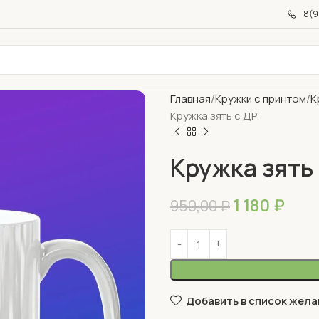
8(9
Главная
Кружки с принтом
К
Кружка зять с ДР
Кружка зять
1 180
₽
950,00
₽
Добавить в список жела