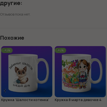
другие:
Отзывов пока нет.
Похожие
-60%
-60%
Кружка ‘Шалости котенка’
Кружка 8 марта девочке 4
веселье в каждой чашке
класс