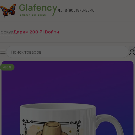
8(985)970-55-10
осква
Дарим 200 ₽! Войти
-60%