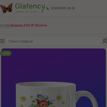
8(985)970-55-10
осква
Дарим 200 ₽! Войти
-60%