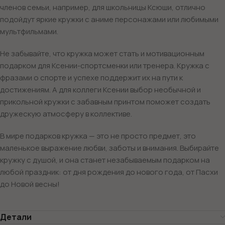
членов семьи, например, для школьницы Ксюши, отлично
подойдут яркие кружки с аниме персонажами или любимыми
мультфильмами.
Не забывайте, что кружка может стать и мотивационным
подарком для Ксении-спортсменки или тренера. Кружка с
фразами о спорте и успехе поддержит их на пути к
достижениям. А для коллеги Ксении выбор необычной и
прикольной кружки с забавным принтом поможет создать
дружескую атмосферу в коллективе.
В мире подарков кружка — это не просто предмет, это
маленькое выражение любви, заботы и внимания. Выбирайте
кружку с душой, и она станет незабываемым подарком на
любой праздник: от дня рождения до нового года, от Пасхи
до Новой весны!
Детали