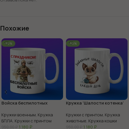
Похожие
-60%
-60%
Войска беспилотных
Кружка ‘Шалости котенка’
систем с праздником
веселье в каждой чашке
Кружки военным
,
Кружка
Кружки с принтом
,
Кружка
БПЛА
,
Кружки с принтом
животные
,
Кружка кошки
1 180
₽
1 180
₽
950,00
₽
950,00
₽