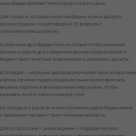
сыну Вадим прибавит тепла и радости в его день.
Для солдата, который носит имя Вадим, можно выбрать
кружка подарок солдату Вадим с 23 февраля с
патриотическим дизайном.
Коллега или друг Вадим тоже не останется без внимания.
Кружка подарок другу Вадим или кружка подарок коллега
Вадим станут приятным знаком вашего уважения и дружбы.
Если Вадик — школьник, выбор кружки может быть интересным
и ярким. Кружка подарок Вадик школьник может включать
веселые картинки и анимационные персонажи, чтобы
радовать юного учёного каждое утро.
Не забудьте о фанатах аниме! Кружка подарок Вадим аниме
с любимыми героями станет отличным выбором.
Для особого дня — дня рождения — подойдет кружка
подарок Вадим с днем рождения с ярким поздравлением.