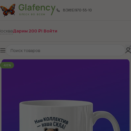
8(985)970-55-10
осква
Дарим 200 ₽! Войти
-60%