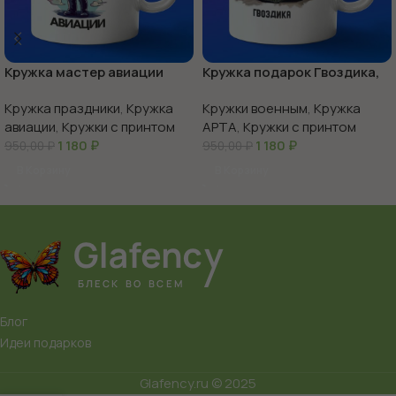
Кружка мастер авиации
Кружка подарок Гвоздика,
боевые машины Росси
Кружка праздники
,
Кружка
Кружки военным
,
Кружка
авиации
,
Кружки с принтом
АРТА
,
Кружки с принтом
1 180
₽
1 180
₽
950,00
₽
950,00
₽
В Корзину
В Корзину
Блог
Идеи подарков
Glafency.ru © 2025