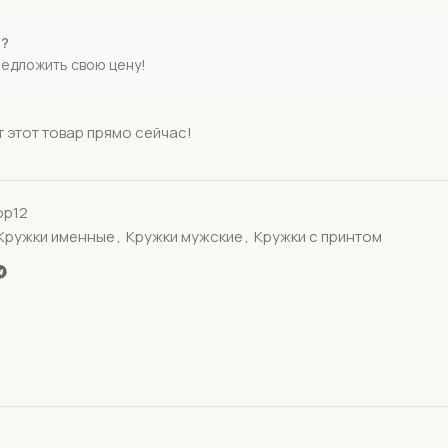
е?
редложить свою цену!
 этот товар прямо сейчас!
ор12
Кружки именные
,
Кружки мужские
,
Кружки с принтом