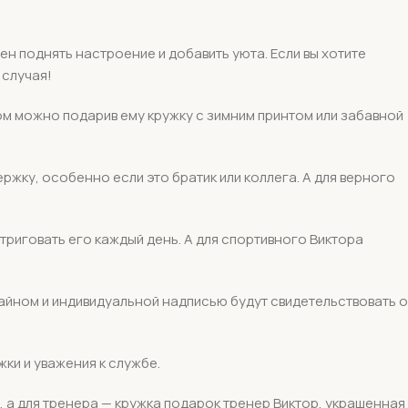
н поднять настроение и добавить уюта. Если вы хотите
 случая!
м можно подарив ему кружку с зимним принтом или забавной
ржку, особенно если это братик или коллега. А для верного
нтриговать его каждый день. А для спортивного Виктора
зайном и индивидуальной надписью будут свидетельствовать о
ки и уважения к службе.
 а для тренера — кружка подарок тренер Виктор, украшенная