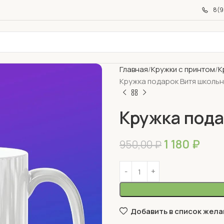
8(9
Главная
Кружки с принтом
К
Кружка подарок Витя школьн
Кружка пода
1 180
₽
950,00
₽
Добавить в список жела