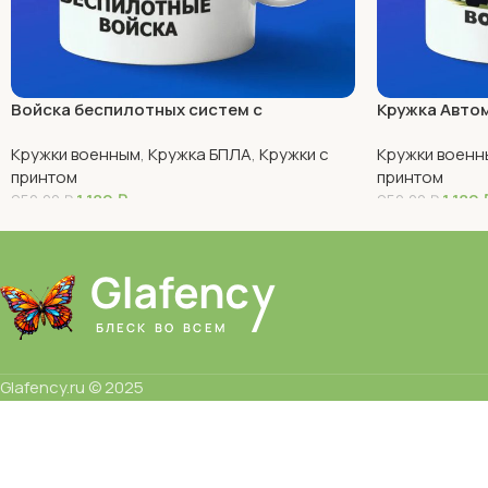
Войска беспилотных систем с
Кружка Авто
праздником
Кружки военным
,
Кружка БПЛА
,
Кружки с
Кружки военн
принтом
принтом
1 180
₽
1 180
950,00
₽
950,00
₽
В Корзину
В Корзину
Glafency.ru © 2025