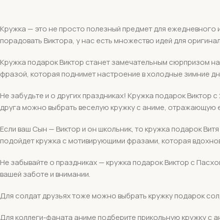
Кружка — это не просто полезный предмет для ежедневного и
порадовать Виктора, у нас есть множество идей для оригина
Кружка подарок Виктор станет замечательным сюрпризом на 
фразой, которая поднимет настроение в холодные зимние дн
Не забудьте и о других праздниках! Кружка подарок Виктор с
друга можно выбрать веселую кружку с аниме, отражающую 
Если ваш Сын — Виктор и он школьник, то кружка подарок Вит
подойдет кружка с мотивирующими фразами, которая вдохнов
Не забывайте о праздниках — кружка подарок Виктор с Пасхо
вашей заботе и внимании.
Для солдат друзьях тоже можно выбрать кружку подарок солд
Для коллеги-фаната аниме подберите прикольную кружку с ан