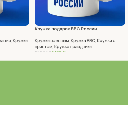
Кружка подарок ВВС России
иации
,
Кружки
Кружки военным
,
Кружка ВВС
,
Кружки с
принтом
,
Кружка праздники
1 180
₽
950,00
₽
В Корзину