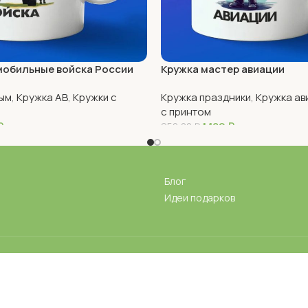
мобильные войска России
Кружка мастер авиации
ым
,
Кружка АВ
,
Кружки с
Кружка праздники
,
Кружка ав
с принтом
₽
1 180
₽
950,00
₽
В Корзину
Блог
Идеи подарков