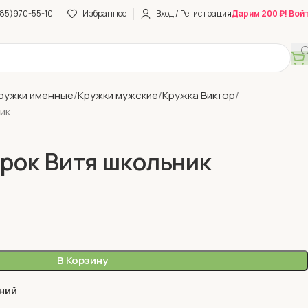
85)970-55-10
Избранное
Вход / Регистрация
Дарим 200 ₽! Вой
ружки именные
Кружки мужские
Кружка Виктор
ик
рок Витя школьник
В Корзину
ний