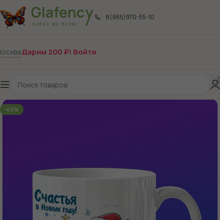
8(985)970-55-10
осква
Дарим 200 ₽! Войти
-60%