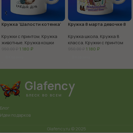
Кружка ‘Шалости котенка’
Кружка 8 марта девочке 8
веселье в каждой чашке
класс
Кружки с принтом
,
Кружка
Кружка школа
,
Кружка 8
животные
,
Кружка кошки
класса
,
Кружки с принтом
1 180
₽
1 180
₽
950,00
₽
950,00
₽
В Корзину
В Корзину
Блог
Идеи подарков
Glafency.ru © 2025