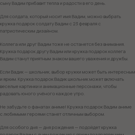
сыну Вадим прибавит тепла и радости в его день.
Для солдата, который носит имя Вадим, можно выбрать
кружка подарок солдату Вадим с 23 февраля с
патриотическим дизайном.
Коллега или друг Вадим тоже не останется без внимания.
Кружка подарок другу Вадим или кружка подарок коллега
Вадим станут приятным знаком вашего уважения и дружбы.
Если Вадик — школьник, выбор кружки может быть интересным
и ярким. Кружка подарок Вадик школьник может включать
веселые картинки и анимационные персонажи, чтобы
радовать юного учёного каждое утро.
Не забудьте о фанатах аниме! Кружка подарок Вадим аниме
с любимыми героями станет отличным выбором.
Для особого дня — дня рождения — подойдет кружка
подарок Вадим с днем рождения с ярким поздравлением.