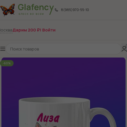
8(985)970-55-10
осква
Дарим 200 ₽! Войти
-60%