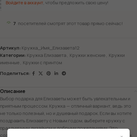
Войдите в аккаунт
, чтобы предложить свою цену!
7
посетителей смотрят этот товар прямо сейчас!
Артикул:
Кружка_Имя_Елизавета12
Категории:
Кружка Елизавета
,
Кружки женские
,
Кружки
именные
,
Кружки с принтом
Поделиться:
Описание
Выбор подарка для Елизаветы может быть увлекательным и
приятным процессом. Кружка — отличный вариант, ведь это
не только полезный, но и душевный подарок. Если вы хотите
поздравить Елизавету с Новым годом, выберите кружку с
праздничным дизайном и добрыми пожеланиями. Это
создаст атмосферу уюта и радости в холодные зимние дни.
×