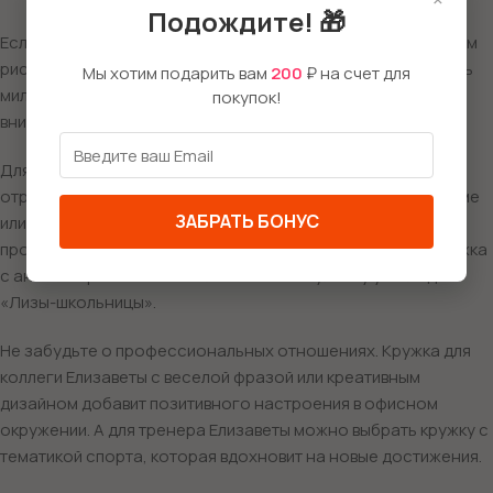
Подождите! 🎁
Если вы ищете подарок на 8 марта или Пасху, кружка с ярким
рисунком цветов или пасхальными символами станет очень
Мы хотим подарить вам
200
₽ на счет для
милым жестом. Такой подарок подчеркнет вашу заботу и
покупок!
внимание к имениннице.
Для сестры, дочери или подруги кружка с принтом,
отражающим их увлечения или хобби — будь то спорт, аниме
ЗАБРАТЬ БОНУС
или любимые фразы, — станет замечательным способом
проявить индивидуальность. Например, керамическая кружка
с аниме-героями обязательно вызовет улыбку у молодой
«Лизы-школьницы».
Не забудьте о профессиональных отношениях. Кружка для
коллеги Елизаветы с веселой фразой или креативным
дизайном добавит позитивного настроения в офисном
окружении. А для тренера Елизаветы можно выбрать кружку с
тематикой спорта, которая вдохновит на новые достижения.