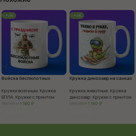
-60%
-60%
Войска беспилотных
Кружка динозавр на санках
систем с праздником
Кружки военным
,
Кружка
Кружка животные
,
Кружка
БПЛА
,
Кружки с принтом
динозавр
,
Кружки с принтом
1 180
₽
1 180
₽
950,00
₽
950,00
₽
В Корзину
В Корзину