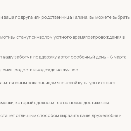
сли ваша подруга или родственница Галина, вы можете выбрать
е мотивы станут символом уютного времяпрепровождения в
 вашу заботу и поддержку в этот особенный день – 8 марта.
лении, радости и надежде на лучшее.
нравится юным поклонницам японской культуры и станет
менки, который вдохновит ее на новые достижения.
м станет отличным способом выразить ваше дружелюбие и