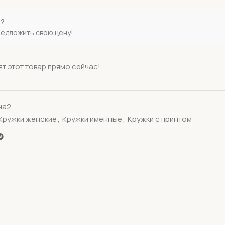
е?
редложить свою цену!
т этот товар прямо сейчас!
на2
Кружки женские
,
Кружки именные
,
Кружки с принтом