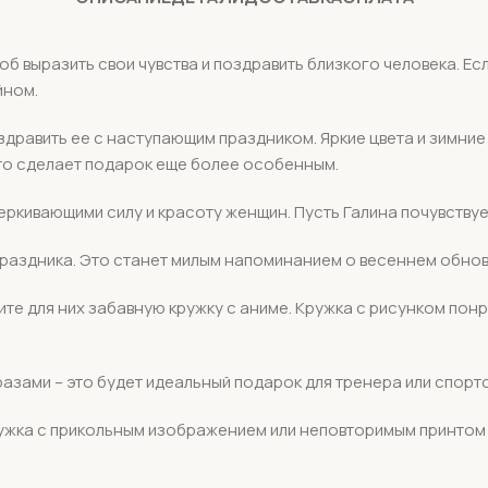
соб выразить свои чувства и поздравить близкого человека. Е
йном.
здравить ее с наступающим праздником. Яркие цвета и зимни
 это сделает подарок еще более особенным.
ркивающими силу и красоту женщин. Пусть Галина почувствует
раздника. Это станет милым напоминанием о весеннем обнов
ерите для них забавную кружку с аниме. Кружка с рисунком по
зами – это будет идеальный подарок для тренера или спортс
кружка с прикольным изображением или неповторимым принто