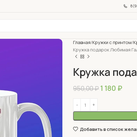
8(9
Главная
Кружки с принтом
К
Кружка подарок Любимая Га
Кружка пода
1 180
₽
950,00
₽
Добавить в список жела