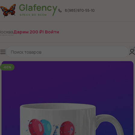
8(985)970-55-10
осква
Дарим 200 ₽! Войти
-60%