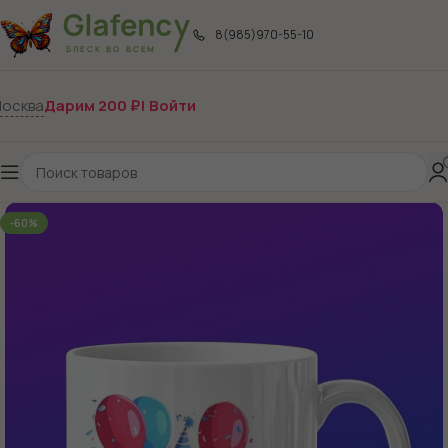
8(985)970-55-10
осква
Дарим 200 ₽! Войти
-60%