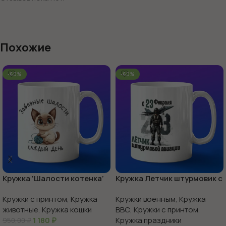
Похожие
-60%
-60%
Кружка ‘Шалости котенка’
Кружка Летчик штурмовик с
веселье в каждой чашке
23 февраля
Кружки с принтом
,
Кружка
Кружки военным
,
Кружка
животные
,
Кружка кошки
ВВС
,
Кружки с принтом
,
1 180
₽
Кружка праздники
950,00
₽