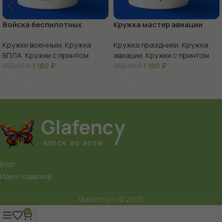
Войска беспилотных
Кружка мастер авиации
систем с праздником
Кружки военным
,
Кружка
Кружка праздники
,
Кружка
БПЛА
,
Кружки с принтом
авиации
,
Кружки с принтом
1 180
₽
1 180
₽
950,00
₽
950,00
₽
В Корзину
В Корзину
Блог
Идеи подарков
Glafency.ru © 2025
0