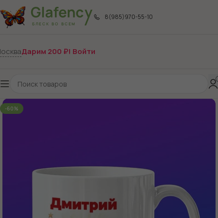
8(985)970-55-10
осква
Дарим 200 ₽! Войти
-60%