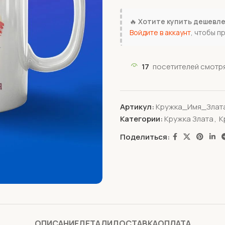
🔥
Хотите купить дешевл
Войдите в аккаунт
, чтобы п
17
посетителей смотря
Артикул:
Кружка_Имя_Злат
Категории:
Кружка Злата
,
К
Поделиться:
ОПИСАНИЕ
ДЕТАЛИ
ДОСТАВКА
ОПЛАТА