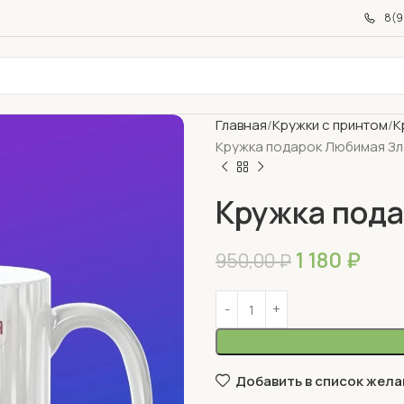
8(9
Главная
Кружки с принтом
К
Кружка подарок Любимая Зл
Кружка пода
1 180
₽
950,00
₽
Добавить в список жела