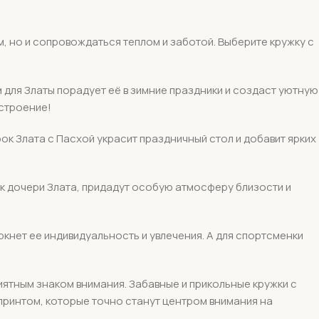
м, но и сопровождаться теплом и заботой. Выберите кружку с
для Златы порадует её в зимние праздники и создаст уютную
строение!
ок Злата с Пасхой украсит праздничный стол и добавит ярких
рок дочери Злата, придадут особую атмосферу близости и
ркнет ее индивидуальность и увлечения. А для спортсменки
риятным знаком внимания. Забавные и прикольные кружки с
 принтом, которые точно станут центром внимания на