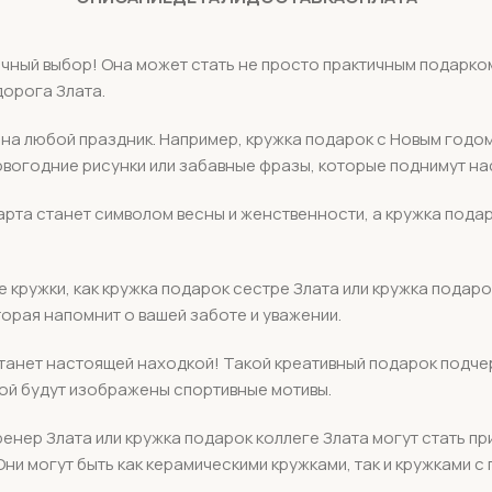
личный выбор! Она может стать не просто практичным подарко
дорога Злата.
а любой праздник. Например, кружка подарок с Новым годом 
вогодние рисунки или забавные фразы, которые поднимут на
марта станет символом весны и женственности, а кружка подар
кие кружки, как кружка подарок сестре Злата или кружка пода
орая напомнит о вашей заботе и уважении.
 станет настоящей находкой! Такой креативный подарок подче
ой будут изображены спортивные мотивы.
ренер Злата или кружка подарок коллеге Злата могут стать п
ни могут быть как керамическими кружками, так и кружками с