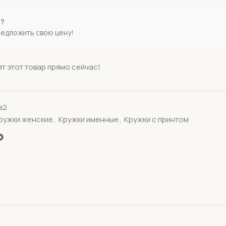
е?
редложить свою цену!
т этот товар прямо сейчас!
а2
ружки женские
,
Кружки именные
,
Кружки с принтом