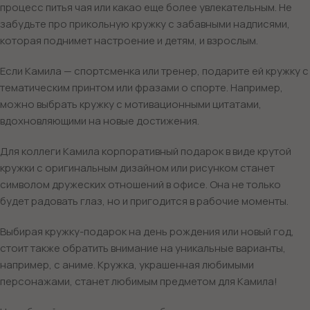
процесс питья чая или какао еще более увлекательным. Не
забудьте про прикольную кружку с забавными надписями,
которая поднимет настроение и детям, и взрослым.
Если Камила — спортсменка или тренер, подарите ей кружку с
тематическим принтом или фразами о спорте. Например,
можно выбрать кружку с мотивационными цитатами,
вдохновляющими на новые достижения.
Для коллеги Камила корпоративный подарок в виде крутой
кружки с оригинальным дизайном или рисунком станет
символом дружеских отношений в офисе. Она не только
будет радовать глаз, но и пригодится в рабочие моменты.
Выбирая кружку-подарок на день рождения или новый год,
стоит также обратить внимание на уникальные варианты,
например, с аниме. Кружка, украшенная любимыми
персонажами, станет любимым предметом для Камила!