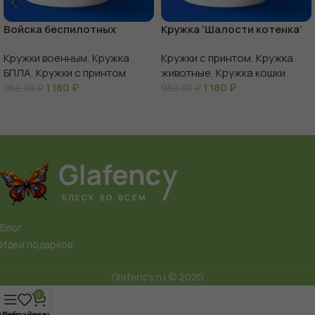
Войска беспилотных
Кружка ‘Шалости котенка’
систем с праздником
веселье в каждой чашке
Кружки военным
,
Кружка
Кружки с принтом
,
Кружка
БПЛА
,
Кружки с принтом
животные
,
Кружка кошки
1 180
₽
1 180
₽
950,00
₽
950,00
₽
В Корзину
В Корзину
Блог
Идеи подарков
Glafency.ru © 2025
0
Меню
Избранное
Заказ