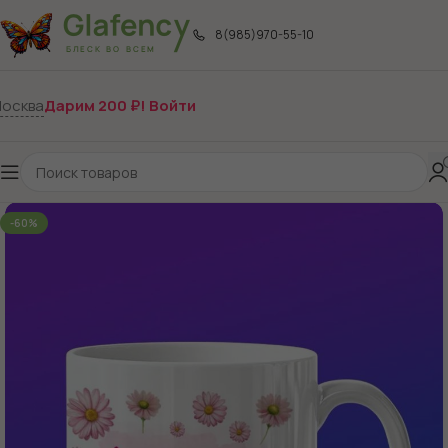
8(985)970-55-10
осква
Дарим 200 ₽! Войти
-60%