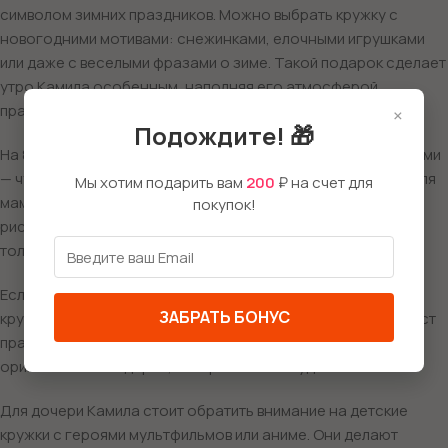
символом зимних праздников. Можно выбрать кружку с
новогодними мотивами: снежинками, елочными игрушками
или даже с веселыми фразами о зиме. Такой подарок сделает
утро Камила особенным, наполняя его атмосферой
праздника.
×
Подождите! 🎁
На 8 марта кружка с цветочным принтом или милыми фразами
— чудесное решение для выражения внимания и заботы. Для
Мы хотим подарить вам
200
₽ на счет для
мамы или сестры Камила стоит выбрать кружку с нежным
покупок!
рисунком или керамическую кружку, которая станет не
только подарком, но и стильным аксессуаром.
Если Камила любит праздновать Пасху, то яркая, забавная
ЗАБРАТЬ БОНУС
кружка с изображением пасхальных яиц или зайцев создаст
праздничное настроение! Это будет интересный и
оригинальный подарок, который сможет удивить.
Для дочери Камила стоит обратить внимание на детские
кружки с героями мультфильмов или аниме. Они делают