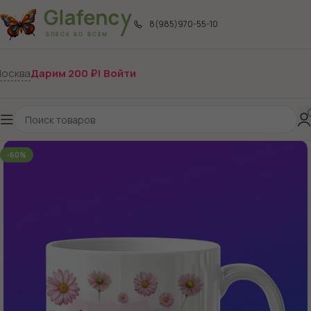
8(985)970-55-10
осква
Дарим 200 ₽! Войти
-60%