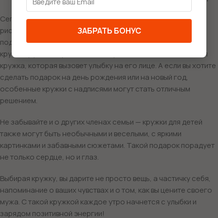
Сегодня выбор кружек огромен: от милых кружек с
рисунками до прикольных кружек с фразами, которые
ЗАБРАТЬ БОНУС
поднимут настроение. Для вашего любимого подойдет
крутая кружка с оригинальным принтом, а может, забавная
кружка, которая вызовет улыбку на его лице. А если вы хотите
сделать подарок на день рождения или на новый год,
особенные кружки с надписями могут стать отличным
решением.
Не забывайте и о других членах семьи — кружки для детей
также могут быть необычными и веселыми, с яркими
картинками и забавными сюжетами. Такой подарок порадует
не только сердце, но и глаз.
Выбирая кружку, вы дарите не просто вещь, а частичку себя,
напоминание о ваших чувствах и о том, как вы цените своего
мужа. С такой кружкой каждое утро начнется с улыбки и
зарядом позитивной энергии!