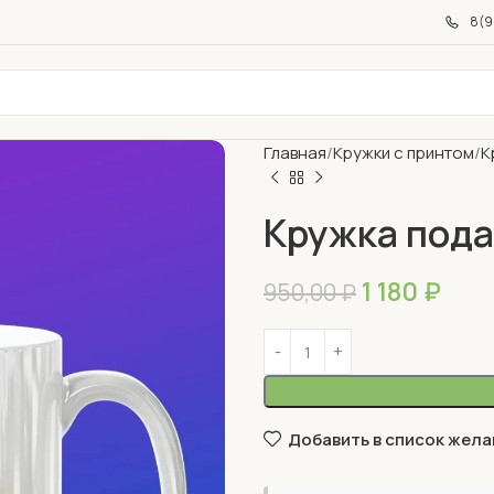
8(9
Главная
Кружки с принтом
К
Кружка под
1 180
₽
950,00
₽
Добавить в список жела