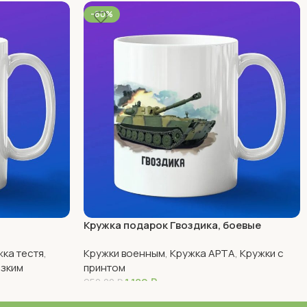
-60%
Кружка подарок Гвоздика, боевые
машины Росси
ка тестя
,
Кружки военным
,
Кружка АРТА
,
Кружки с
изким
принтом
1 180
₽
950,00
₽
В Корзину