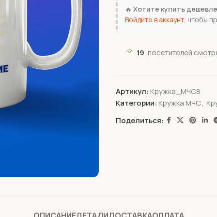
🔥
Хотите купить дешевл
Войдите в аккаунт
, чтобы п
19
посетителей смотря
Артикул:
Кружка_МЧС8
Категории:
Кружка МЧС
,
Кр
Поделиться:
ОПИСАНИЕ
ДЕТАЛИ
ДОСТАВКА
ОПЛАТА