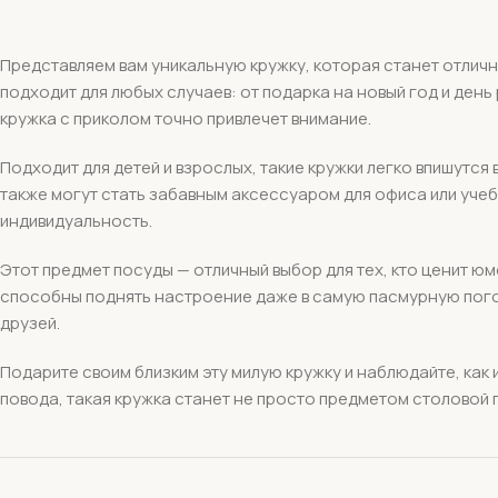
Представляем вам уникальную кружку, которая станет отлич
подходит для любых случаев: от подарка на новый год и ден
кружка с приколом точно привлечет внимание.
Подходит для детей и взрослых, такие кружки легко впишутся 
также могут стать забавным аксессуаром для офиса или учеб
индивидуальность.
Этот предмет посуды — отличный выбор для тех, кто ценит ю
способны поднять настроение даже в самую пасмурную погод
друзей.
Подарите своим близким эту милую кружку и наблюдайте, как
повода, такая кружка станет не просто предметом столовой 