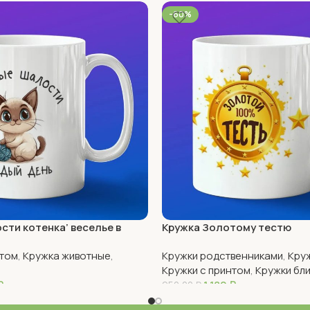
-60%
сти котенка’ веселье в
Кружка Золотому тестю
е
нтом
,
Кружка животные
,
Кружки родственниками
,
Круж
Кружки с принтом
,
Кружки бл
₽
1 180
₽
950,00
₽
В Корзину