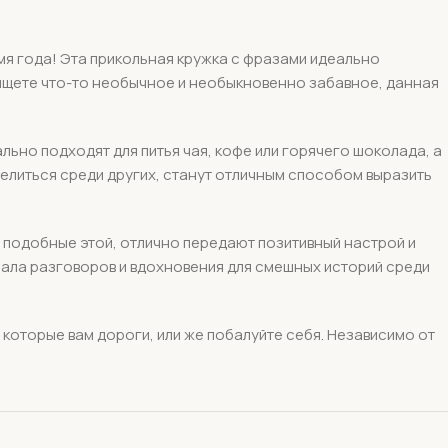
я года! Эта прикольная кружка с фразами идеально
ы ищете что-то необычное и необыкновенно забавное, данная
ально подходят для питья чая, кофе или горячего шоколада, а
елиться среди других, станут отличным способом выразить
, подобные этой, отлично передают позитивный настрой и
чала разговоров и вдохновения для смешных историй среди
 которые вам дороги, или же побалуйте себя. Независимо от