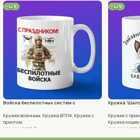
-60%
-60%
Войска беспилотных систем с
Кружка ‘Шало
праздником
каждой чашк
Кружки военным
,
Кружка БПЛА
,
Кружки с
Кружки с при
принтом
Кружка кошки
1 180
₽
1 180
950,00
₽
950,00
₽
В Корзину
В Корзину