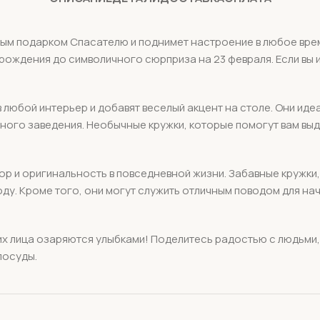
ным подарком Спасателю и поднимет настроение в любое врем
ь рождения до символичного сюрприза на 23 февраля. Если в
в любой интерьер и добавят веселый акцент на столе. Они иде
ного заведения. Необычные кружки, которые помогут вам выд
мор и оригинальность в повседневной жизни. Забавные кружки
у. Кроме того, они могут служить отличным поводом для на
 их лица озаряются улыбками! Поделитесь радостью с людьми,
посуды.