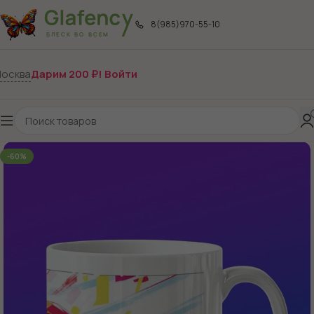
8(985)970-55-10
осква
Дарим 200 ₽! Войти
-60%