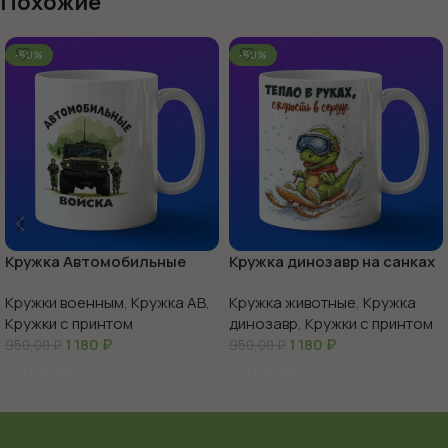
Похожие
-60%
-60%
Кружка Автомобильные
Кружка динозавр на санках
войска России
Кружки военным
,
Кружка АВ
,
Кружка животные
,
Кружка
Кружки с принтом
динозавр
,
Кружки с принтом
1 180
₽
1 180
₽
950,00
₽
950,00
₽
В Корзину
В Корзину