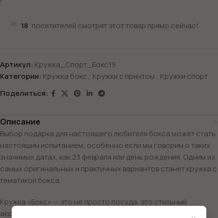
18
посетителей смотрят этот товар прямо сейчас!
Артикул:
Кружка_Спорт_Бокс19
Категории:
Кружка бокс
,
Кружки с принтом
,
Кружки спорт
Поделиться:
Описание
Выбор подарка для настоящего любителя бокса может стать
настоящим испытанием, особенно если мы говорим о таких
значимых датах, как 23 февраля или день рождения. Одним из
самых оригинальных и практичных вариантов станет кружка с
тематикой бокса.
Кружка «Бокс» — это не просто посуда, это стильный
аксессуар, который отразит увлечение вашего парня.