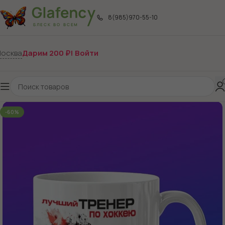
8(985)970-55-10
осква
Дарим 200 ₽! Войти
-60%