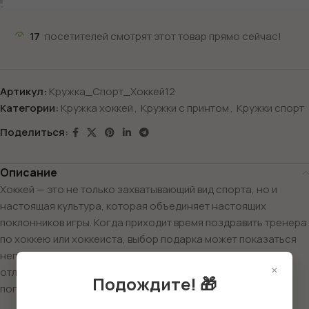
17
посетителей смотрят этот товар прямо сейчас!
Артикул:
Кружка_Спорт_Хоккей12
Категории:
Кружка хоккей
,
Кружки с принтом
,
Кружки спорт
Поделиться:
Описание
Хоккей — это не только захватывающий вид спорта, но и
настоящая культура, которая объединяет настоящих
поклонников игры. Когда приходит время поздравить тренера
по хоккею или хоккеиста, выбор подарка может показаться
непростой задачей. Однако, кружка с принтом становится
×
отличным решением, которое порадует любого мужчину,
Подождите! 🎁
погруженного в хоккейные страсти.