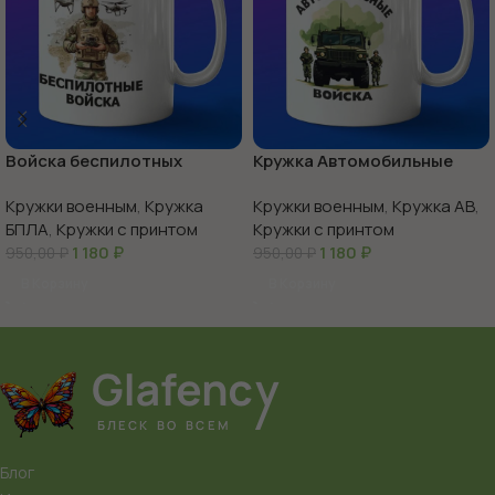
Войска беспилотных
Кружка Автомобильные
систем с праздником
войска России
Кружки военным
,
Кружка
Кружки военным
,
Кружка АВ
,
БПЛА
,
Кружки с принтом
Кружки с принтом
1 180
₽
1 180
₽
950,00
₽
950,00
₽
В Корзину
В Корзину
Блог