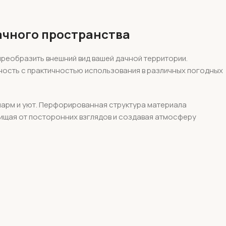
ачного пространства
реобразить внешний вид вашей дачной территории.
ьность с практичностью использования в различных погодных
арм и уют. Перфорированная структура материала
ищая от посторонних взглядов и создавая атмосферу