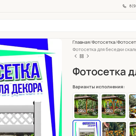
8(9
Главная
Фотосетка
Фотосет
Фотосетка для беседки скал
Фотосетка д
Варианты исполнения: