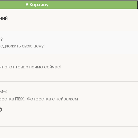
В Корзину
ний
е?
редложить свою цену!
т этот товар прямо сейчас!
M-4
осетка ПВХ
,
Фотосетка с пейзажем