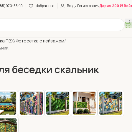
85)970-55-10
Избранное
Вход / Регистрация
Дарим 200 ₽! Вой
ка ПВХ
Фотосетка с пейзажем
ьник
ля беседки скальник