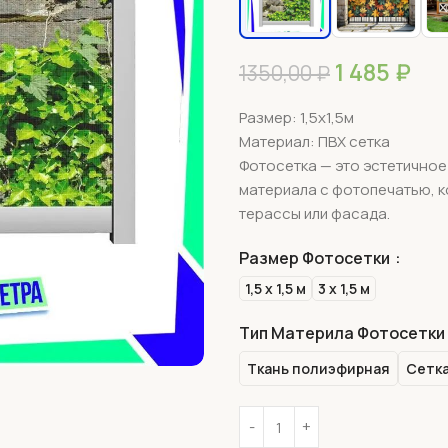
1 485
₽
1350,00
₽
Размер: 1,5х1,5м
Материал: ПВХ сетка
Фотосетка — это эстетично
материала с фотопечатью, к
терассы или фасада.
Размер Фотосетки
1,5 х 1,5 м
3 х 1,5 м
Тип Материла Фотосетки
Ткань полиэфирная
Сетка