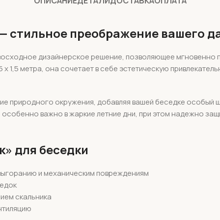
ОПИСАНИЕ
ДЕТАЛИ
ДОСТАВКА
ОПЛАТА
 — стильное преображение вашего д
евосходное дизайнерское решение, позволяющее мгновенно п
 х 1,5 метра, она сочетает в себе эстетическую привлекател
ие природного окружения, добавляя вашей беседке особый ш
особенно важно в жаркие летние дни, при этом надежно защ
» для беседки
 выгоранию и механическим повреждениям
седок
ием скальника
нтиляцию