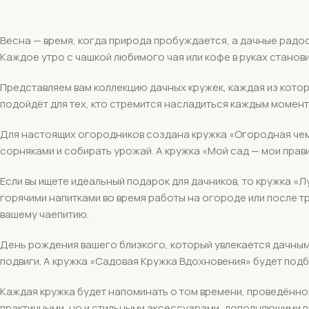
Весна — время, когда природа пробуждается, а дачные радос
Каждое утро с чашкой любимого чая или кофе в руках станов
Представляем вам коллекцию дачных кружек, каждая из кото
подойдёт для тех, кто стремится насладиться каждым момент
Для настоящих огородников создана кружка «Огородная чемп
сорняками и собирать урожай. А кружка «Мой сад — мои прав
Если вы ищете идеальный подарок для дачников, то кружка 
горячими напитками во время работы на огороде или после тр
вашему чаепитию.
День рождения вашего близкого, который увлекается дачным
подвиги. А кружка «Садовая Кружка Вдохновения» будет подба
Каждая кружка будет напоминать о том времени, проведённом
практичными, но и стильными аксессуарами, дополняющими ва