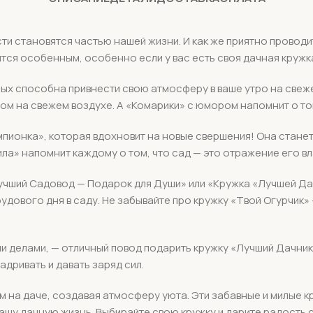
ти становятся частью нашей жизни. И как же приятно проводи
ится особенным, особенно если у вас есть своя дачная кружк
рых способна привнести свою атмосферу в ваше утро на свеж
ом на свежем воздухе. А «Комарики» с юмором напомнит о то
ионка», которая вдохновит на новые свершения! Она станет 
ила» напомнит каждому о том, что сад — это отражение его в
«Лучший Садовод — Подарок для Души» или «Кружка «Лучшей Д
удового дня в саду. Не забывайте про кружку «Твой Огурчик»
и делами, — отличный повод подарить кружку «Лучший Дачник
дривать и давать заряд сил.
 на даче, создавая атмосферу уюта. Эти забавные и милые кр
шу дачную жизнь. Выбирайте свою кружку и дарите радость с