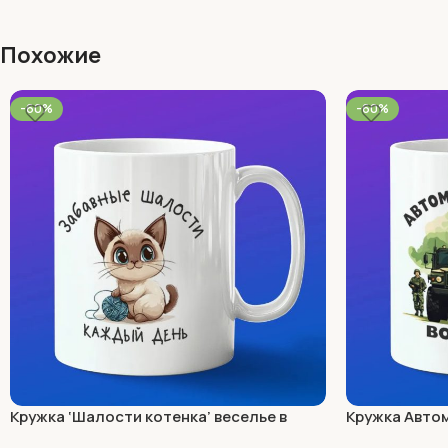
Похожие
-60%
-60%
Кружка ‘Шалости котенка’ веселье в
Кружка Авто
каждой чашке