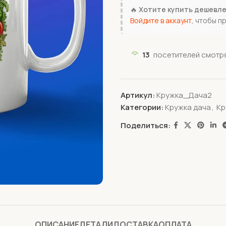
🔥
Хотите купить дешевл
Войдите в аккаунт
, чтобы п
13
посетителей смотря
Артикул:
Кружка_Дача2
Категории:
Кружка дача
,
Кр
Поделиться:
ОПИСАНИЕ
ДЕТАЛИ
ДОСТАВКА
ОПЛАТА