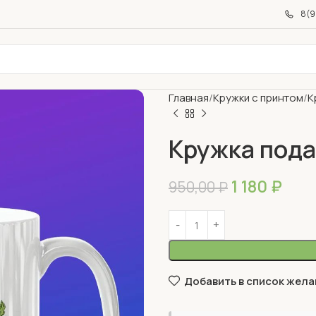
8(9
Главная
Кружки с принтом
К
Кружка пода
1 180
₽
950,00
₽
Добавить в список жела