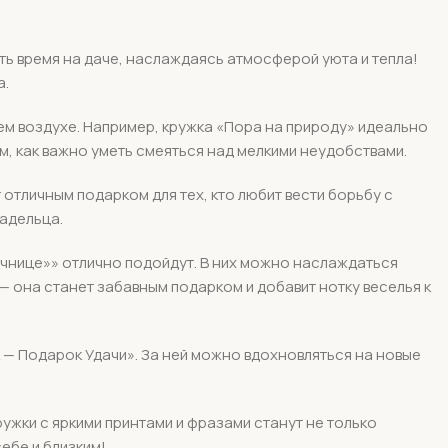
ть время на даче, наслаждаясь атмосферой уюта и тепла!
а.
ем воздухе. Например, кружка «Пора на природу» идеально
м, как важно уметь смеяться над мелкими неудобствами.
отличным подарком для тех, кто любит вести борьбу с
ладельца.
ачнице»» отлично подойдут. В них можно наслаждаться
 — она станет забавным подарком и добавит нотку веселья к
 — Подарок Удачи». За ней можно вдохновляться на новые
ужки с яркими принтами и фразами станут не только
ебе и близким!