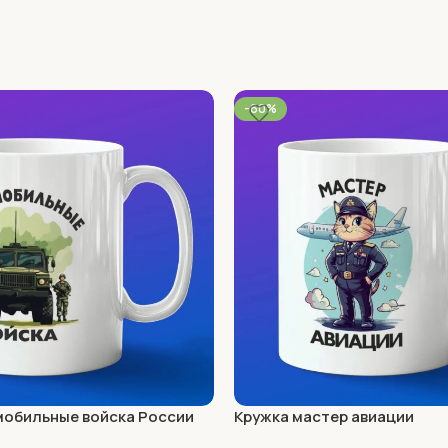
-60%
мобильные войска России
Кружка мастер авиации