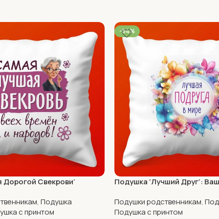
-54%
я Дорогой Свекрови’
Подушка ‘Лучший Друг’: Ва
Счастья
твенникам
,
Подушка
Подушки родственникам
,
Под
ушка с принтом
Подушка с принтом