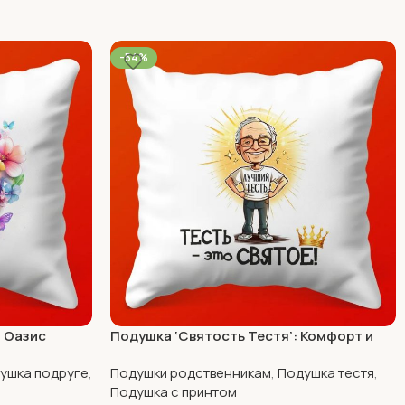
-54%
ш Оазис
Подушка ‘Святость Тестя’: Комфорт и
Уют, 35х35
ушка подруге
,
Подушки родственникам
,
Подушка тестя
,
Подушка с принтом