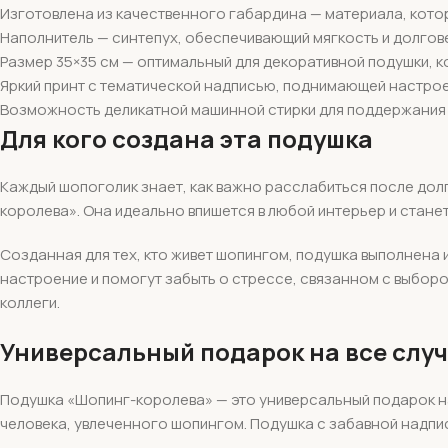
Изготовлена из качественного габардина — материала, кот
Наполнитель — синтепух, обеспечивающий мягкость и долгов
Размер 35×35 см — оптимальный для декоративной подушки, ко
Яркий принт с тематической надписью, поднимающей настро
Возможность деликатной машинной стирки для поддержания
Для кого создана эта подушка
Каждый шопоголик знает, как важно расслабиться после долг
королева». Она идеально впишется в любой интерьер и стане
Созданная для тех, кто живет шопингом, подушка выполнена 
настроение и помогут забыть о стрессе, связанном с выборо
коллеги.
Универсальный подарок на все слу
Подушка «Шопинг-королева» — это универсальный подарок на
человека, увлеченного шопингом. Подушка с забавной надпи