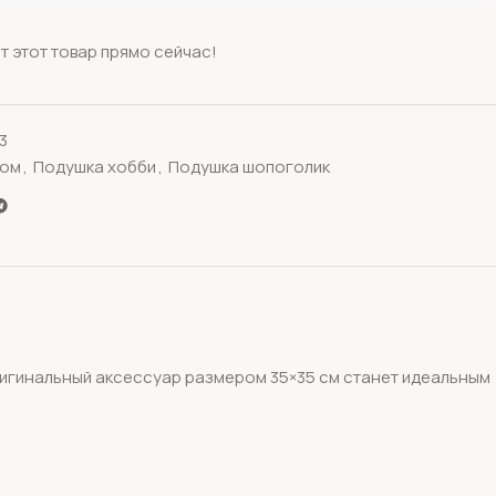
т этот товар прямо сейчас!
3
том
,
Подушка хобби
,
Подушка шопоголик
оригинальный аксессуар размером 35×35 см станет идеальным