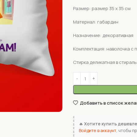
Размер: размер 35 х 35 см
Материал: габардин
Назначение: декоративная
Комплектация: наволочка с 
Стирка деликатная в стирал
Добавить в список жела
🔥
Хотите купить дешевл
Войдите в аккаунт
, чтобы п