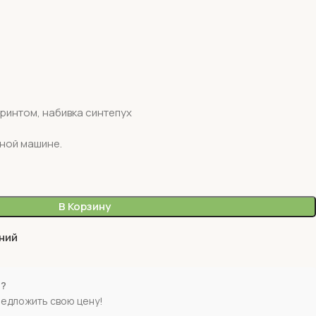
принтом, набивка синтепух
ьной машине.
В Корзину
ний
е?
редложить свою цену!