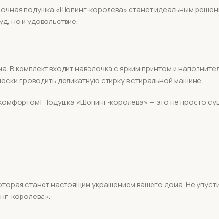
очная подушка «Шопинг-королева» станет идеальным решением
д, но и удовольствие.
а. В комплект входит наволочка с ярким принтом и наполните
ески проводить деликатную стирку в стиральной машине.
комфортом! Подушка «Шопинг-королева» — это не просто суве
оторая станет настоящим украшением вашего дома. Не упусти
нг-королева».