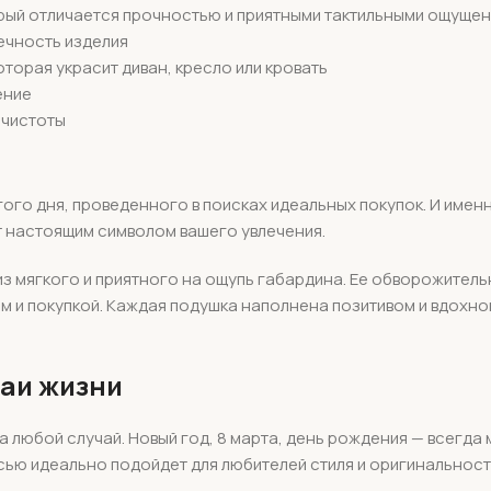
орый отличается прочностью и приятными тактильными ощуще
ечность изделия
торая украсит диван, кресло или кровать
ение
 чистоты
ого дня, проведенного в поисках идеальных покупок. И имен
т настоящим символом вашего увлечения.
из мягкого и приятного на ощупь габардина. Ее обворожител
м и покупкой. Каждая подушка наполнена позитивом и вдохно
чаи жизни
 любой случай. Новый год, 8 марта, день рождения — всегда
сью идеально подойдет для любителей стиля и оригинальност