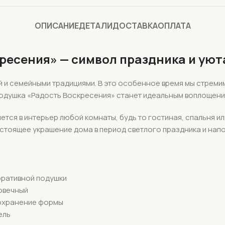
ОПИСАНИЕ
ДЕТАЛИ
ДОСТАВКА
ОПЛАТА
ресения» — символ праздника и уют
 и семейными традициями. В это особенное время мы стремим
одушка «Радость Воскресения» станет идеальным воплощение
тся в интерьер любой комнаты, будь то гостиная, спальня ил
тоящее украшение дома в период светлого праздника и напом
оративной подушки
говечный
сохранение формы
ель