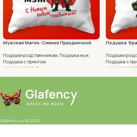
Мужская Магия: Сияние Праздничной
Подушка ‘Бра
Ночи
Подушки родственникам
,
Подушка муж
,
Подушки родс
Подушка с принтом
Подушка с пр
1 695
₽
1 69
1950,00
₽
1950,00
₽
В Корзину
В Корзину
Glafency.ru © 2025