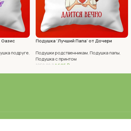
ш Оазис
Подушка ‘Лучший Папа’ от Дочери
ушка подруге
,
Подушки родственникам
,
Подушка папы
,
Подушка с принтом
1 695
₽
1950,00
₽
В Корзину