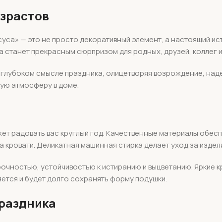
озрастов
уса» — это не просто декоративный элемент, а настоящий ист
на станет прекрасным сюрпризом для родных, друзей, коллег 
глубоком смысле праздника, олицетворяя возрождение, надеж
бую атмосферу в доме.
ет радовать вас круглый год. Качественные материалы обесп
и на кровати. Деликатная машинная стирка делает уход за изде
прочностью, устойчивостью к истиранию и выцветанию. Яркие
яется и будет долго сохранять форму подушки.
праздника