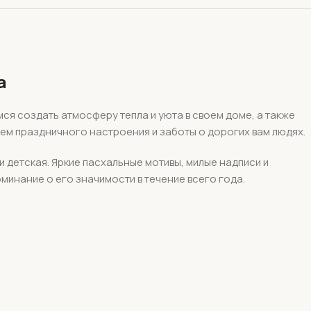
а
ся создать атмосферу тепла и уюта в своем доме, а также
м праздничного настроения и заботы о дорогих вам людях.
и детская. Яркие пасхальные мотивы, милые надписи и
инание о его значимости в течение всего года.