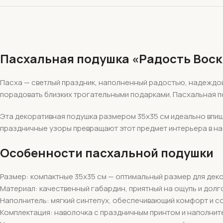
Пасхальная подушка «Радость Воск
Пасха — светлый праздник, наполненный радостью, надеждой
порадовать близких трогательными подарками. Пасхальная п
Эта декоративная подушка размером 35х35 см идеально впише
праздничные узоры превращают этот предмет интерьера в нас
Особенности пасхальной подушки
Размер: компактные 35х35 см — оптимальный размер для дек
Материал: качественный габардин, приятный на ощупь и дол
Наполнитель: мягкий синтепух, обеспечивающий комфорт и 
Комплектация: наволочка с праздничным принтом и наполнит