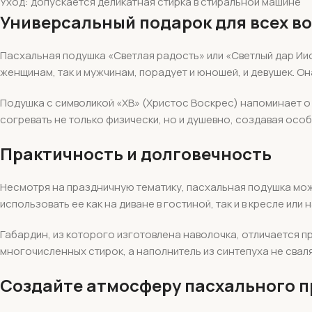
Уход: допускается деликатная стирка в стиральной машине
Универсальный подарок для всех в
Пасхальная подушка «Светлая радость» или «Светлый дар Иис
женщинам, так и мужчинам, порадует и юношей, и девушек. О
Подушка с символикой «ХВ» (Христос Воскрес) напоминает о 
согревать не только физически, но и душевно, создавая осо
Практичность и долговечность
Несмотря на праздничную тематику, пасхальная подушка мож
использовать ее как на диване в гостиной, так и в кресле ил
Габардин, из которого изготовлена наволочка, отличается 
многочисленных стирок, а наполнитель из синтепуха не свал
Создайте атмосферу пасхального 