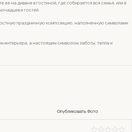
е на диване в гостиной, где собирается вся семья, или в
мочадцев и гостей.
елостную праздничную композицию, наполненную символами
ом интерьера, а настоящим символом заботы, тепла и
Опубликовать Фото