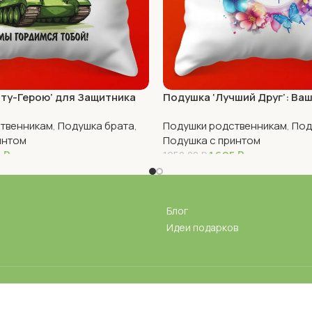
ту-Герою’ для Защитника
Подушка ‘Лучший Друг’: Ва
Счастья
твенникам
,
Подушка брата
,
Подушки родственникам
,
Под
интом
Подушка с принтом
5
₽
1 695
₽
1950,00
₽
В Корзину
Блог
Идеи подарков