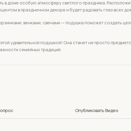
в доме особую атмосферу светлого праздника. Расположите е
 акцентом в праздничном декоре и будет радовать глаз всех до
корзинками, венками, свечами — подушка поможет создать ц
 этой удивительной подушкой! Она станет не просто предмет
важности семейных традиций.
Вопрос
Опубликовать Видео