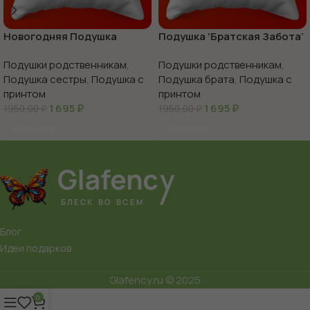
Новогодняя Подушка
Подушка ‘Братская Забота’
Сестра Мечты: Уютный
Подушки родственникам
,
Подушки родственникам
,
Сон, 35х35
Подушка сестры
,
Подушка с
Подушка брата
,
Подушка с
принтом
принтом
1 695
₽
1 695
₽
1950,00
₽
1950,00
₽
В Корзину
В Корзину
Блог
Идеи подарков
Glafency.ru © 2025
0