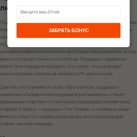
любого уровня
Подушка-геймер может стать лучшим подарком для друга или
близкого человека, который с энтузиазмом проводит время
ЗАБРАТЬ БОНУС
за любимыми играми. Представьте, как приятно получить в
подарок подушку с надписью «Не беспокоить!» — это будет
сигналом обретения личного пространства в моменты, когда
важно сосредоточиться на победе. Подушка с надписью
Game Over порадует каждого, кто знает, что означают
многочасовые сессии на любимом ПК или консоли.
Для тех, кто стремится стать «Про-каткой», подушка с
надписью «Подарочная подушка Игра Началась» станет
идеальным стартом! А если нужно порадовать коллегу или
старшего брата — подушка «Топ Геймер» и «Геймеры живут
вечно!» помогут создать атмосферу, в которой каждый
станет частью команды.