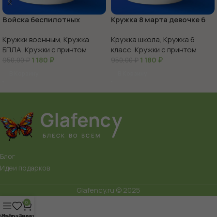
Войска беспилотных
Кружка 8 марта девочке 6
систем с праздником
класс
Кружки военным
,
Кружка
Кружка школа
,
Кружка 6
БПЛА
,
Кружки с принтом
класс
,
Кружки с принтом
1 180
₽
1 180
₽
950,00
₽
950,00
₽
В Корзину
В Корзину
Блог
Идеи подарков
Glafency.ru © 2025
0
Меню
Избранное
Заказ