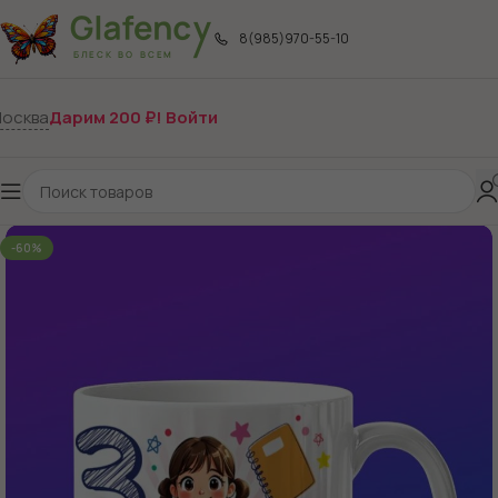
8(985)970-55-10
осква
Дарим 200 ₽! Войти
-60%