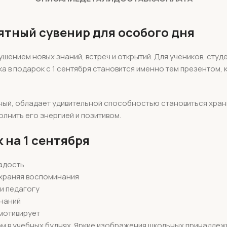
мятный сувенир для особого дня
ением новых знаний, встреч и открытий. Для учеников, студе
ка в подарок с 1 сентября становится именно тем презентом,
ный, обладает удивительной способностью становиться храни
олнить его энергией и позитивом.
 на 1 сентября
радость
охраняя воспоминания
 и педагогу
знаний
мотивирует
ом в учебных буднях. Яркие изображения школьных принадле