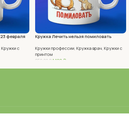
 23 февраля
Кружка Лечить нельзя помиловать
,
Кружки с
Кружки профессии
,
Кружка врач
,
Кружки с
принтом
1 180
₽
950,00
₽
В Корзину