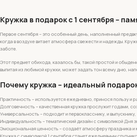
Кружка в подарок с 1 сентября – па
Первое сентября – это особенный день, наполненный предвкуш
когда в воздухе витает атмосфера свежести и надежды. Круж
заботе.
Этот предмет обихода, казалось бы, такой простой и обыден
выпитая из любимой кружки, может задать тон всему дню, нап
Почему кружка – идеальный подарок
Практичность – используется ежедневно, принося пользу и 
Долговечность – качественная кружка прослужит годами, с
Универсальность – подходит и первокласснику, и выпускнику,
Индивидуальность – тематический дизайн с символикой Дня 
Эмоциональная ценность – создаёт атмосферу праздника и 
Кружка с символикой 1 сентября станет ежедневным спутник