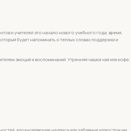
нтов и учителей это начало нового учебного года, время,
 который будет напоминать о теплых словах поддержки и
телем эмоций и воспоминаний. Утренняя чашка чая или кофе,
жностей, вдохновляющие надписи или забавные иллюстрации