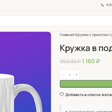
8(9
Главная
Кружки с принтом
К
Кружка в под
1 180
₽
950,00
₽
Добавить в список жела
🔥
Хотите купить дешевл