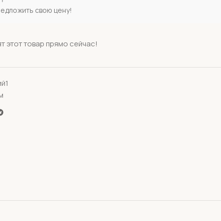
редложить свою цену!
т этот товар прямо сейчас!
й1
м