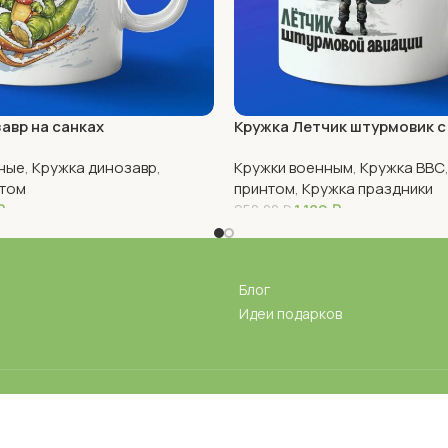
авр на санках
Кружка Летчик штурмовик с
ные
,
Кружка динозавр
,
Кружки военным
,
Кружка ВВС
нтом
принтом
,
Кружка праздники
₽
1 180
₽
950,00
₽
В Корзину
Блог
Идеи подарков