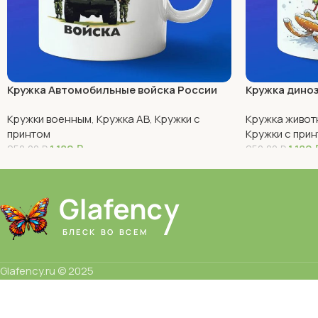
Кружка Автомобильные войска России
Кружка диноз
Кружки военным
,
Кружка АВ
,
Кружки с
Кружка живот
принтом
Кружки с при
1 180
₽
1 180
950,00
₽
950,00
₽
В Корзину
В Корзину
Glafency.ru © 2025