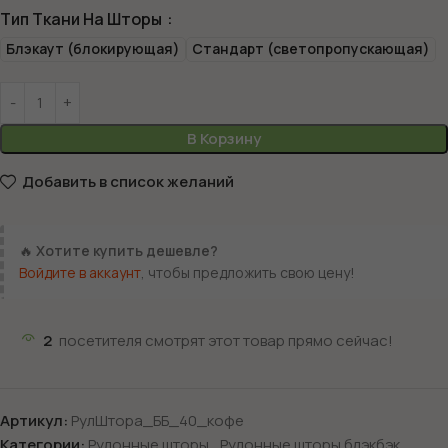
Тип Ткани На Шторы
Блэкаут (блокирующая)
Стандарт (светопропускающая)
В Корзину
Добавить в список желаний
🔥
Хотите купить дешевле?
Войдите в аккаунт
, чтобы предложить свою цену!
2
посетителя смотрят этот товар прямо сейчас!
Артикул:
РулШтора_ББ_40_кофе
Категории:
Рулонные шторы
,
Рулонные шторы блэкбэк