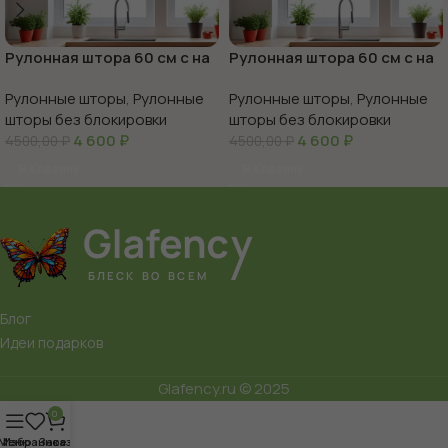
Рулонная штора 60 см с на
Рулонная штора 60 см с на
окно аниме
окно птицы
Рулонные шторы
,
Рулонные
Рулонные шторы
,
Рулонные
шторы без блокировки
шторы без блокировки
4 600
₽
4 600
₽
4500,00
₽
4500,00
₽
В Корзину
В Корзину
Блог
Идеи подарков
Glafency.ru © 2025
0
Меню
Избранное
Заказ