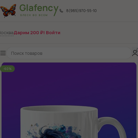
8(985)970-55-10
осква
Дарим 200 ₽! Войти
-60%