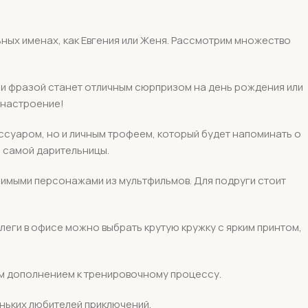
льных именах, как Евгения или Женя. Рассмотрим множество
ли фразой станет отличным сюрпризом на день рождения или
т настроение!
ессуаром, но и личным трофеем, который будет напоминать о
е самой дарительницы.
бимыми персонажами из мультфильмов. Для подруги стоит
ллеги в офисе можно выбрать крутую кружку с ярким принтом,
ым дополнением к тренировочному процессу.
ньких любителей приключений.