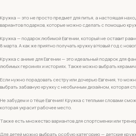
Кружка — это не просто предмет для питья, а настоящая нахо
вариантов подарков, которые можно сделать с помощью круж
Кружка — подарок любимой Евгении, который не оставит рав
8 марта. А как же приятно получать кружку в Новый год с н
Кружка с аниме для Евгении — это идеальный подарок для фа
любимых героинях и историях. Также можно выбрать керамич
Если нужно порадовать сестру или дочерью Евгения, то можн
выбрать забавную кружку с необычным дизайном, которая ст
Не забудем и о тёще Евгения! Кружка с теплыми словами смож
которая украсит рабочее место.
Также есть множество вариантов для спортсменки или трене
Для детей можно выбрать особую категорию — детские кружк