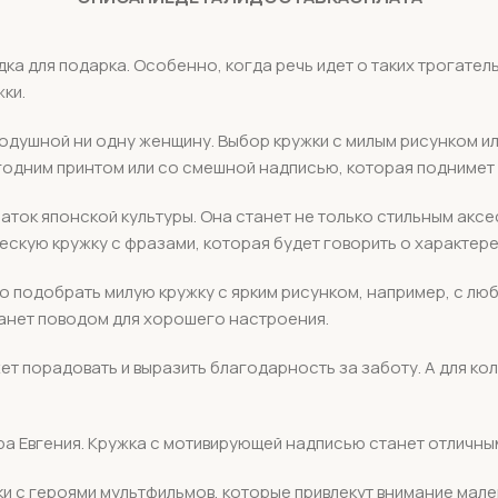
дка для подарка. Особенно, когда речь идет о таких трогате
ки.
нодушной ни одну женщину. Выбор кружки с милым рисунком и
овогодним принтом или со смешной надписью, которая подниме
наток японской культуры. Она станет не только стильным акс
ескую кружку с фразами, которая будет говорить о характер
о подобрать милую кружку с ярким рисунком, например, с лю
анет поводом для хорошего настроения.
ет порадовать и выразить благодарность за заботу. А для ко
ра Евгения. Кружка с мотивирующей надписью станет отличн
и с героями мультфильмов, которые привлекут внимание мале