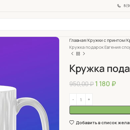
8(9
Главная
Кружки с принтом
К
Кружка подарок Евгения сп
Кружка пода
1 180
₽
950,00
₽
Добавить в список жела