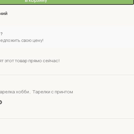
В Корзину
ний
е?
редложить свою цену!
т этот товар прямо сейчас!
арелка хобби
,
Тарелки с принтом