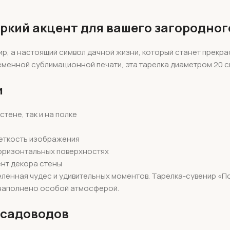
яркий акцент для вашего загородног
нир, а настоящий символ дачной жизни, который станет прек
менной сублимационной печати, эта тарелка диаметром 20 см
и
тене, так и на полке
четкость изображения
горизонтальных поверхностях
ент декора стены
селенная чудес и удивительных моментов. Тарелка-сувенир «П
 наполнено особой атмосферой.
 садоводов