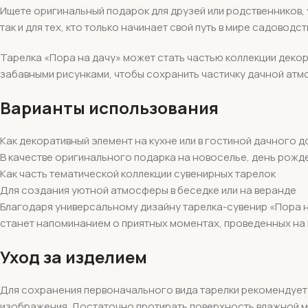
Ищете оригинальный подарок для друзей или родственников,
так и для тех, кто только начинает свой путь в мире садоводст
Тарелка «Пора на дачу» может стать частью коллекции декор
забавными рисунками, чтобы сохранить частичку дачной атм
Варианты использования
Как декоративный элемент на кухне или в гостиной дачного 
В качестве оригинального подарка на новоселье, день рожде
Как часть тематической коллекции сувенирных тарелок
Для создания уютной атмосферы в беседке или на веранде
Благодаря универсальному дизайну тарелка-сувенир «Пора на
станет напоминанием о приятных моментах, проведенных на 
Уход за изделием
Для сохранения первоначального вида тарелки рекомендуетс
изображения. Достаточно протирать поверхность влажной м