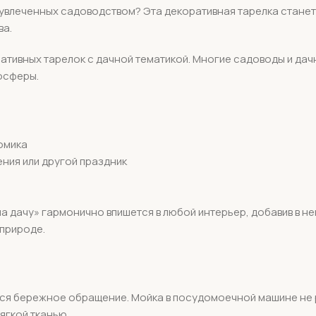
 увлеченных садоводством? Эта декоративная тарелка станет
ва.
ативных тарелок с дачной тематикой. Многие садоводы и дач
осферы.
домика
ния или другой праздник
 дачу» гармонично впишется в любой интерьер, добавив в нег
природе.
я бережное обращение. Мойка в посудомоечной машине не ре
ягкой тканью.